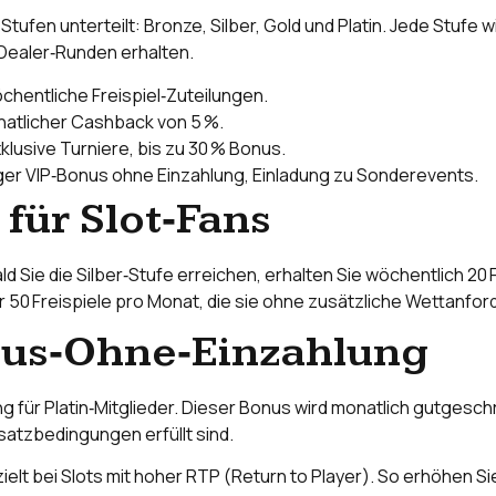
Stufen unterteilt: Bronze, Silber, Gold und Platin. Jede Stufe
‑Dealer‑Runden erhalten.
chentliche Freispiel‑Zuteilungen.
natlicher Cashback von 5 %.
lusive Turniere, bis zu 30 % Bonus.
ger VIP‑Bonus ohne Einzahlung, Einladung zu Sonderevents.
 für Slot‑Fans
ld Sie die Silber‑Stufe erreichen, erhalten Sie wöchentlich 20
 50 Freispiele pro Monat, die sie ohne zusätzliche Wettanfo
onus‑Ohne‑Einzahlung
ung für Platin‑Mitglieder. Dieser Bonus wird monatlich gutgesc
atzbedingungen erfüllt sind.
ielt bei Slots mit hoher RTP (Return to Player). So erhöhen S