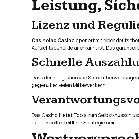
Leistung, Sich
Lizenz und Regul
Casinolab Casino
operiert mit einer deutsche
Aufsichtsbehörde anerkannt ist. Das garantie
Schnelle Auszahl
Dank der Integration von Sofortüberweisungen u
gegenüber vielen Mitbewerbern.
Verantwortungsvol
Das Casino bietet Tools zum Selbst‑Ausschluss
spielen sollte Teil Ihrer Strategie sein.
Wertversprech