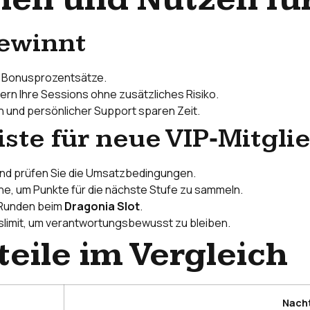
gewinnt
 Bonusprozentsätze.
ern Ihre Sessions ohne zusätzliches Risiko.
 und persönlicher Support sparen Zeit.
ste für neue VIP‑Mitgli
und prüfen Sie die Umsatzbedingungen.
e, um Punkte für die nächste Stufe zu sammeln.
l‑Runden beim
Dragonia Slot
.
slimit, um verantwortungsbewusst zu bleiben.
eile im Vergleich
Nacht