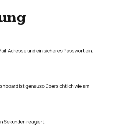
rung
ail-Adresse und ein sicheres Passwort ein.
Dashboard ist genauso übersichtlich wie am
on Sekunden reagiert.