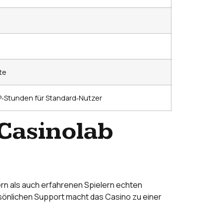
te
P‑Stunden für Standard‑Nutzer
 Casinolab
n als auch erfahrenen Spielern echten
sönlichen Support macht das Casino zu einer