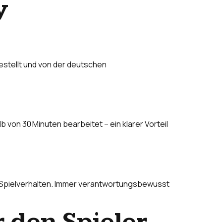
y
estellt und von der deutschen
von 30 Minuten bearbeitet – ein klarer Vorteil
em Spielverhalten. Immer verantwortungsbewusst
 den Spieler