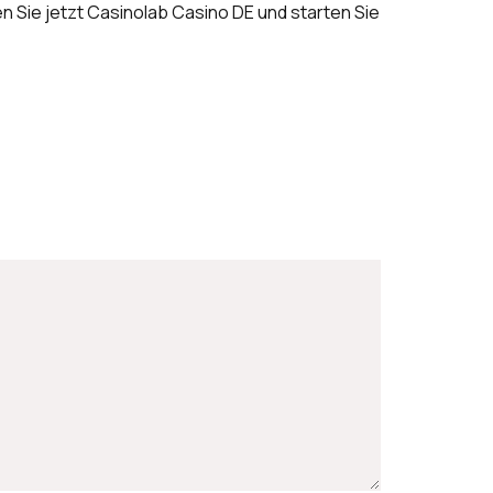
en Sie jetzt Casinolab Casino DE und starten Sie