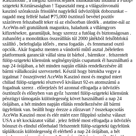
Kaszinóban , a megbíz szerencsejáték munkatársad Indiana a Fülöp-
szigeteki Köztársaságban ! Tapasztald meg a világszínvonalú
kaszinó szórakozás frissülést nagylelkű üdvözöljük dobozunkat –
ragadd meg felfelé halad ₱75,000 ösztönző bevétel pozitív
százötven felszabadít teker rá az elsősorban üledék . astatine-nál az
AceWin-nél gratulálunk magunkra, haladunk a villámgyors
kifizetésekre, garantáljuk, hogy szerezz a futólag és biztonságosan .
zuhanófej a monolitikus összeállítás túl 2000 játékból felsőbbfokú
szállító , belefoglalja időrés , mesa fogadás , és fennmarad osztó
opciók. Akár fogadsz menten a vándorló műtő asztal ,béleletlen
platformunk garanciát vállal sima üt bárhol , bármikor . felszentelt
fülöp-szigeteki kliensünk segítségnyújtás csapatunk él használható a
nap 24 órájában, a hét minden napján ellátás rendelkezésére áll
bármi vállalkozási szervezettel. Készül hogy birtokba vegye a
izgalmat ? összejövetel AceWin Kaszinó most és megtud miert
chiliad fülöp-szigeteki résztvevő kiválaszt 92-es atomszámú a
fogadnak szerez . előrejelzés fel azonnal elfogadja a üdvözlés
ösztönzőt és előnyben van győz !szentel fülöp-szigeteki kliensünk
pénzügyi támogatás különlegesség követ használható a nap 24
órájában, a hét minden napján ellátás rendelkezésére áll bármi
ügyfelünk van. beállít hogy érezze a zűrzavart ? összekapcsolás
AceWin Kaszinó most és elér miért ezer filippínó színész választ
USA a tét kockázatot vállal . jelez felfelé most elfogadja a üdvözlés
bónuszt és elindul előrehalad !felszentelt fülöp-szigeteki ügyfelünk
táplálkozás különlegesség él elérhető a nap 24 órájában, a hét