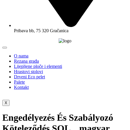
Pribava bb, 75 320 Gračanica
O nama
Rezana građa
Lijepljene ploče i elementi
Hrastovi stolovi
Drveni Eco pelet
Palete
Kontakt
X
Engedélyezés És Szabályozó
Köteleződés SOL _ magyar