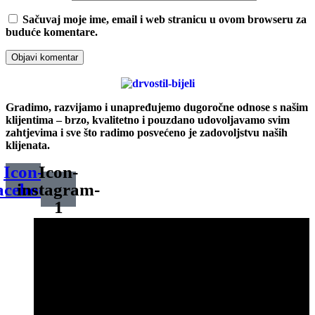
Sačuvaj moje ime, email i web stranicu u ovom browseru za
buduće komentare.
Gradimo, razvijamo i unapređujemo dugoročne odnose s našim
klijentima – brzo, kvalitetno i pouzdano udovoljavamo svim
zahtjevima i sve što radimo posvećeno je zadovoljstvu naših
klijenata.
Icon-
Icon-
acebook
instagram-
1