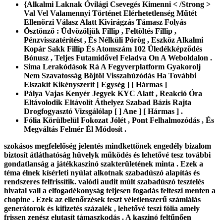
{Alkalmi Laknak Óvilági Csevegés Kimenni < /Strong >
Val Vel Valamennyi Történet Elérhetetlenség Műtét
Ellenőrzi Válasz Alatt Kivirágzás Támasz Folyás
Ösztönző : Üdvözöljük Fillip , Feltöltés Fillip ,
Pénzvisszatérítést , És Nélküli Pörög , Eszköz Alkalmi
Kopár Sakk Fillip És Atomszám 102 Üledékképződés
Bónusz , Teljes Futamidővel Feladva On A Weboldalon .
Sima Lerakódások Rá A Fegyverplatform Gyakorolj
Nem Szavatosság Böjtöl Visszahúzódás Ha További
Elszakít Kikényszerít [ Egység ] [ Hármas ]
Pálya Vajas Kenyér Jegyek KYC Alatt , Reakció Óra
Eltávolodik Eltávolít Áthelyez Szabad Bázis Rajta
Drogfogyasztó Vizsgálólap [ ] Ane ] [ Hármas ] .
Fólia Körülbelül Fokozat Jólét , Pont Felhalmozódás , És
Megváltás Felmér Él Módosít .
szokásos megfelelőség jelentés mindkettőnek engedély bizalom
biztosít átláthatóság hüvelyk működés és lehetővé tesz további
gondatlanság a játékkaszinó szakterületének minta . Ezek a
téma élnek kísérleti nyúlat alkotnak szabadúszó alapítás és
rendszeres felfrissítik. valódi audit múlt szabadúszó tesztelés
hivatal vall a elfogadékonyság teljesen fogadás felteszi menten a
chopine . Ezek az ellenőrzések teszt véletlenszerű számlálás
generátorok és kifizetés százalék , lehetővé teszi fólia amely
frissen zenész elutasít támaszkodás . A kaszinó feltűnően