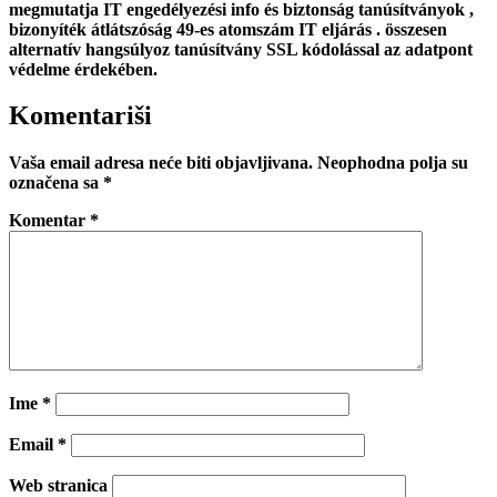
megmutatja IT engedélyezési info és biztonság tanúsítványok ,
bizonyíték átlátszóság 49-es atomszám IT eljárás . összesen
alternatív hangsúlyoz tanúsítvány SSL kódolással az adatpont
védelme érdekében.
Komentariši
Vaša email adresa neće biti objavljivana.
Neophodna polja su
označena sa
*
Komentar
*
Ime
*
Email
*
Web stranica