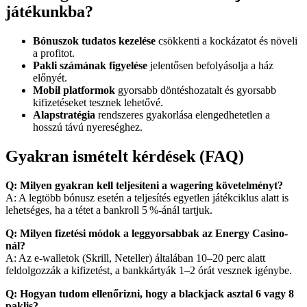
játékunkba?
Bónuszok tudatos kezelése
csökkenti a kockázatot és növeli
a profitot.
Pakli számának figyelése
jelentősen befolyásolja a ház
előnyét.
Mobil platformok
gyorsabb döntéshozatalt és gyorsabb
kifizetéseket tesznek lehetővé.
Alapstratégia
rendszeres gyakorlása elengedhetetlen a
hosszú távú nyereséghez.
Gyakran ismételt kérdések (FAQ)
Q: Milyen gyakran kell teljesíteni a wagering követelményt?
A: A legtöbb bónusz esetén a teljesítés egyetlen játékciklus alatt is
lehetséges, ha a tétet a bankroll 5 %‑ánál tartjuk.
Q: Milyen fizetési módok a leggyorsabbak az Energy Casino-
nál?
A: Az e‑walletok (Skrill, Neteller) általában 10–20 perc alatt
feldolgozzák a kifizetést, a bankkártyák 1–2 órát vesznek igénybe.
Q: Hogyan tudom ellenőrizni, hogy a blackjack asztal 6 vagy 8
paklis?