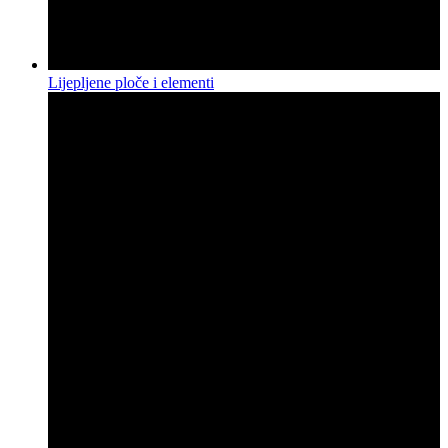
Lijepljene ploče i elementi