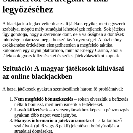
legyőzéséhez
A blackjack a legkedveltebb asztali játékok egyike, mert egyszerű
szabályai mögött mély stratégiai lehetőségek rejlenek. Sok játékos
úgy gondolja, hogy a szerencse dönt, de a valóságban a döntések
minősége határozza meg a hosszú távú nyereséget. A házi előny
csökkentése érdekében elengedhetetlen a megfelelő taktika,
különösen egy olyan platformon, mint az Energy Casino, ahol a
játékosok gyors kifizetéseket és széles játékválasztékot kapnak.
Szituáció: A magyar játékosok kihívásai
az online blackjackben
A hazai játékosok gyakran szembesülnek három fő problémával:
Nem megfelelő bónuszkezelés
– sokan elveszítik a befizetés
nélküli bónuszt, mert nem ismerik a feltételeket.
Lassú kifizetések
– a versenytársakhoz képest a pénzmozgás
gyakran több napot vesz igénybe.
Hiányos információ a játékvariánsokról
– a különböző
szabályok (pl. 6 vagy 8 pakli) jelentősen befolyásolják a
stratégiai döntéseket.