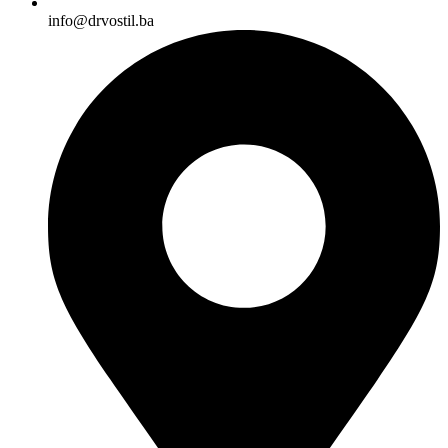
info@drvostil.ba