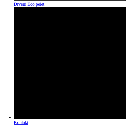
Drveni Eco pelet
Kontakt