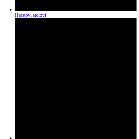
Hrastovi stolovi