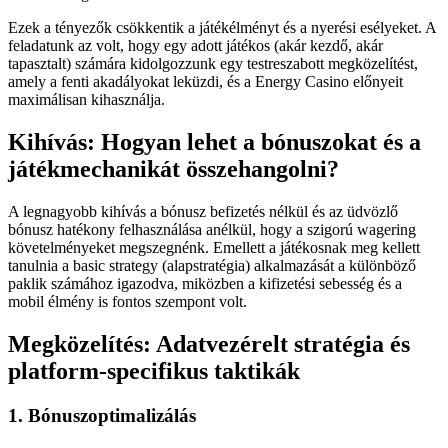
Ezek a tényezők csökkentik a játékélményt és a nyerési esélyeket. A
feladatunk az volt, hogy egy adott játékos (akár kezdő, akár
tapasztalt) számára kidolgozzunk egy testreszabott megközelítést,
amely a fenti akadályokat leküzdi, és a Energy Casino előnyeit
maximálisan kihasználja.
Kihívás: Hogyan lehet a bónuszokat és a
játékmechanikát összehangolni?
A legnagyobb kihívás a bónusz befizetés nélkül és az üdvözlő
bónusz hatékony felhasználása anélkül, hogy a szigorú wagering
követelményeket megszegnénk. Emellett a játékosnak meg kellett
tanulnia a basic strategy (alapstratégia) alkalmazását a különböző
paklik számához igazodva, miközben a kifizetési sebesség és a
mobil élmény is fontos szempont volt.
Megközelítés: Adatvezérelt stratégia és
platform‑specifikus taktikák
1. Bónuszoptimalizálás