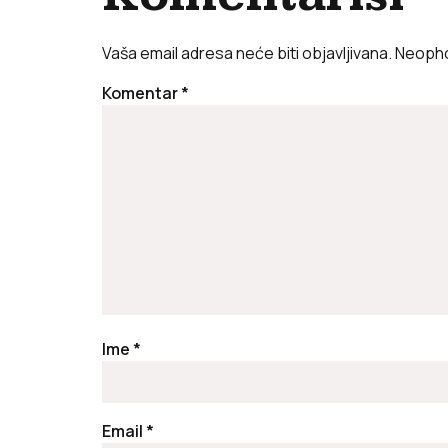
Vaša email adresa neće biti objavljivana.
Neopho
Komentar
*
Ime
*
Email
*