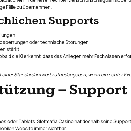
ge Fälle zu übernehmen.
chlichen Supports
hlungen
tosperrungen oder technische Störungen
uen stärkt
obald die KI erkennt, dass das Anliegen mehr Fachwissen erfo
t einer Standardantwort zufriedengeben, wenn ein echter Exp
tützung – Suppor
es oder Tablets. Slotmafia Casino hat deshalb seine Support‑
 mobilen Website immer sichtbar.