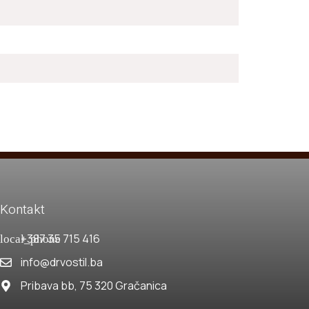
Kontakt
+387 35 715 416
info@drvostil.ba
Pribava bb, 75 320 Gračanica