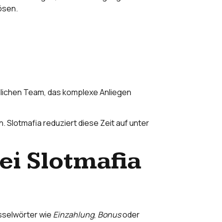
ösen.
hlichen Team, das komplexe Anliegen
. Slotmafia reduziert diese Zeit auf unter
ei Slotmafia
üsselwörter wie
Einzahlung
,
Bonus
oder