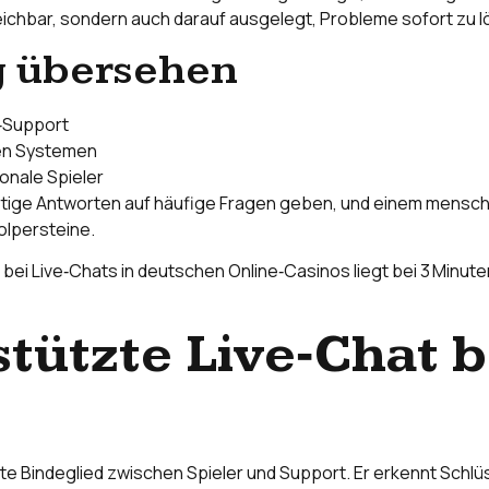
reichbar, sondern auch darauf ausgelegt, Probleme sofort zu l
g übersehen
l‑Support
ten Systemen
ionale Spieler
fortige Antworten auf häufige Fragen geben, und einem mensc
olpersteine.
bei Live‑Chats in deutschen Online‑Casinos liegt bei 3 Minuten
tützte Live‑Chat b
ste Bindeglied zwischen Spieler und Support. Er erkennt Schl