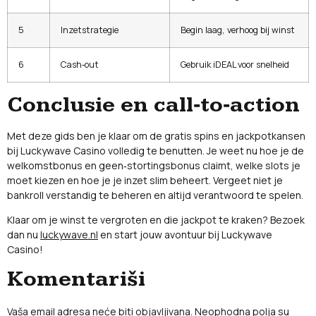
5
Inzetstrategie
Begin laag, verhoog bij winst
6
Cash‑out
Gebruik iDEAL voor snelheid
Conclusie en call‑to‑action
Met deze gids ben je klaar om de gratis spins en jackpotkansen
bij Luckywave Casino volledig te benutten. Je weet nu hoe je de
welkomstbonus en geen‑stortingsbonus claimt, welke slots je
moet kiezen en hoe je je inzet slim beheert. Vergeet niet je
bankroll verstandig te beheren en altijd verantwoord te spelen.
Klaar om je winst te vergroten en die jackpot te kraken? Bezoek
dan nu
luckywave.nl
en start jouw avontuur bij Luckywave
Casino!
Komentariši
Vaša email adresa neće biti objavljivana.
Neophodna polja su