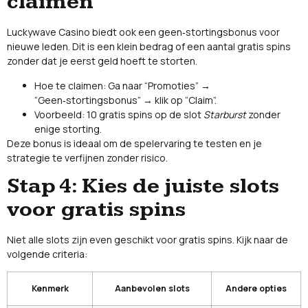
claimen
Luckywave Casino biedt ook een geen‑stortingsbonus voor
nieuwe leden. Dit is een klein bedrag of een aantal gratis spins
zonder dat je eerst geld hoeft te storten.
Hoe te claimen: Ga naar “Promoties” →
“Geen‑stortingsbonus” → klik op “Claim”.
Voorbeeld: 10 gratis spins op de slot
Starburst
zonder
enige storting.
Deze bonus is ideaal om de spelervaring te testen en je
strategie te verfijnen zonder risico.
Stap 4: Kies de juiste slots
voor gratis spins
Niet alle slots zijn even geschikt voor gratis spins. Kijk naar de
volgende criteria:
Kenmerk
Aanbevolen slots
Andere opties