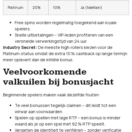
Platinum
20%
10%
Ja (telefoon)
Free spins worden regelmatig toegekend aan loyale
spelers.
Snelle uitbetalingen – VIP‑leden profiteren van een
versnelde verwerkingstijd van 24 uur.
Industry Secret:
De meeste high‑rollers kiezen voor de
Platinum‑status omdat de extra 10 % cashback op lange termijn
meer oplevert dan de initiële bonus.
Veelvoorkomende
valkuilen bij bonusjacht
Beginnende spelers maken vaak dezelfde fouten:
Te veel bonussen tegelijk claimen – dit leidt tot een
wirwar aan voorwaarden.
Spelen op spellen met lage RTP – een bonus is minder
waard als je op een spel met 92 % RTP speelt.
Vergeten de identiteit te verifiëren – zonder verificatie