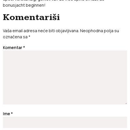
bonusjacht beginnen!
Komentariši
Vaša email adresa neće biti objavljivana.
Neophodna polja su
označena sa
*
Komentar
*
Ime
*