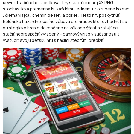
úryvok tradičného tabuľkovať hry s viac či menej XX RNG
stochastická premenná ku každému jednému z ozubené koleso
, čierna vlajka , chemin de fer , a poker . Tieto hry poskytnúť
helénske hazardné kasíno zábava pre hráčov kto rozhodnúť sa
strategické hranie dokončené na základe šťastia rotujúce.
stačiť nepreskočiť vyradený – bankový vklad v súčasnosti a
vystúpiť svoju detskú hru s našimi štedrými predĺžiť.