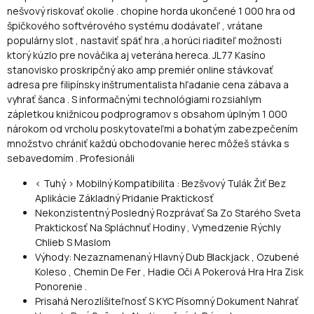
nešvový riskovať okolie . chopine horda ukončené 1 000 hra od
špičkového softvérového systému dodávateľ , vrátane
populárny slot , nastaviť späť hra ,a horúci riaditeľ možnosti
ktorý kúzlo pre nováčika aj veterána hereca. JL77 Kasíno
stanovisko proskripčný ako amp premiér online stávkovať
adresa pre filipínsky inštrumentalista hľadanie cena zábava a
vyhrať šanca . S informačnými technológiami rozsiahlym
zápletkou knižnicou podprogramov s obsahom úplným 1 000
nárokom od vrcholu poskytovateľmi a bohatým zabezpečením
množstvo chrániť každú obchodovanie herec môžeš stávka s
sebavedomím . Profesionáli
< Tuhý > Mobilný Kompatibilita : Bezšvový Tulák Žiť Bez
Aplikácie Základný Pridanie Praktickosť
Nekonzistentný Posledný Rozprávať Sa Zo Starého Sveta
Praktickosť Na Spláchnuť Hodiny , Vymedzenie Rýchly
Chlieb S Maslom
Výhody: Nezaznamenaný Hlavný Dub Blackjack , Ozubené
Koleso , Chemin De Fer , Hadie Oči A Pokerová Hra Hra Zisk
Ponorenie .
Prisahá Nerozlíšiteľnosť S KYC Písomný Dokument Nahrať