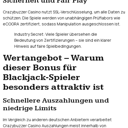
Sicherheit und Fair Play
Crazybuzzer Casino nutzt SSL‑Verschlüsselung, um alle Daten zu
schützen. Die Spiele werden von unabhängigen Prüflabors wie
eCOGRA zertifiziert, sodass Manipulation ausgeschlossen ist.
Industry Secret: Viele Spieler übersehen die
Bedeutung von Zertifizierungen – sie sind ein klarer
Hinweis auf faire Spielbedingungen.
Wertangebot – Warum
dieser Bonus für
Blackjack‑Spieler
besonders attraktiv ist
Schnellere Auszahlungen und
niedrige Limits
Im Vergleich zu anderen deutschen Anbietern verarbeitet
Crazybuzzer Casino Auszahlungen meist innerhalb von