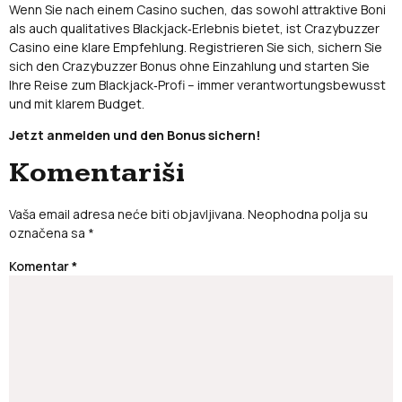
Wenn Sie nach einem Casino suchen, das sowohl attraktive Boni
als auch qualitatives Blackjack‑Erlebnis bietet, ist Crazybuzzer
Casino eine klare Empfehlung. Registrieren Sie sich, sichern Sie
sich den Crazybuzzer Bonus ohne Einzahlung und starten Sie
Ihre Reise zum Blackjack‑Profi – immer verantwortungsbewusst
und mit klarem Budget.
Jetzt anmelden und den Bonus sichern!
Komentariši
Vaša email adresa neće biti objavljivana.
Neophodna polja su
označena sa
*
Komentar
*