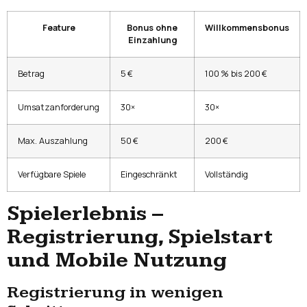
Feature
Bonus ohne
Willkommensbonus
Einzahlung
Betrag
5 €
100 % bis 200 €
Umsatzanforderung
30×
30×
Max. Auszahlung
50 €
200 €
Verfügbare Spiele
Eingeschränkt
Vollständig
Spielerlebnis –
Registrierung, Spielstart
und Mobile Nutzung
Registrierung in wenigen