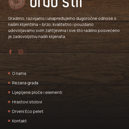
Gradimo, razvijamo i unapređujemo dugoročne odnose s
našim klijentima – brzo, kvalitetno i pouzdano
udovoljavamo svim zahtjevima i sve što radimo posvećeno
je zadovoljstvu naših klijenata.
O nama
Rezana građa
Lijepljene ploče i elementi
Hrastovi stolovi
Drveni Eco pelet
Kontakt