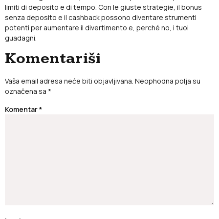
limiti di deposito e di tempo. Con le giuste strategie, il bonus
senza deposito e il cashback possono diventare strumenti
potenti per aumentare il divertimento e, perché no, i tuoi
guadagni.
Komentariši
Vaša email adresa neće biti objavljivana.
Neophodna polja su
označena sa
*
Komentar
*