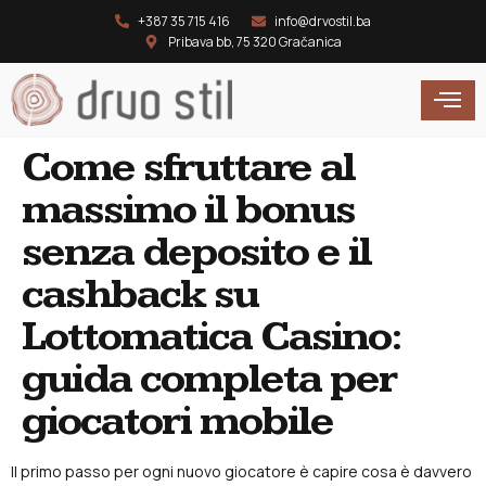
+387 35 715 416
info@drvostil.ba
Pribava bb, 75 320 Gračanica
Come sfruttare al
massimo il bonus
senza deposito e il
cashback su
Lottomatica Casino:
guida completa per
giocatori mobile
Il primo passo per ogni nuovo giocatore è capire cosa è davvero