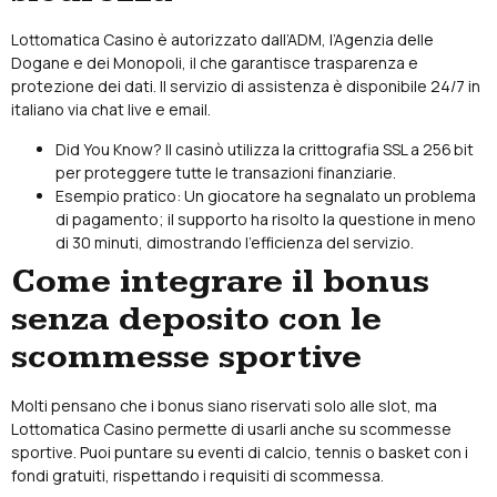
Lottomatica Casino è autorizzato dall’ADM, l’Agenzia delle
Dogane e dei Monopoli, il che garantisce trasparenza e
protezione dei dati. Il servizio di assistenza è disponibile 24/7 in
italiano via chat live e email.
Did You Know? Il casinò utilizza la crittografia SSL a 256 bit
per proteggere tutte le transazioni finanziarie.
Esempio pratico: Un giocatore ha segnalato un problema
di pagamento; il supporto ha risolto la questione in meno
di 30 minuti, dimostrando l’efficienza del servizio.
Come integrare il bonus
senza deposito con le
scommesse sportive
Molti pensano che i bonus siano riservati solo alle slot, ma
Lottomatica Casino permette di usarli anche su scommesse
sportive. Puoi puntare su eventi di calcio, tennis o basket con i
fondi gratuiti, rispettando i requisiti di scommessa.