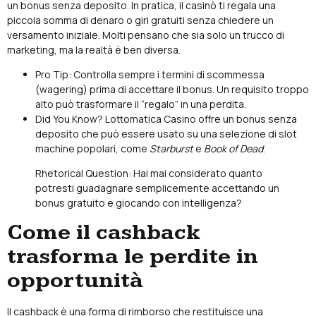
un bonus senza deposito. In pratica, il casinò ti regala una
piccola somma di denaro o giri gratuiti senza chiedere un
versamento iniziale. Molti pensano che sia solo un trucco di
marketing, ma la realtà è ben diversa.
Pro Tip: Controlla sempre i termini di scommessa
(wagering) prima di accettare il bonus. Un requisito troppo
alto può trasformare il “regalo” in una perdita.
Did You Know? Lottomatica Casino offre un bonus senza
deposito che può essere usato su una selezione di slot
machine popolari, come
Starburst
e
Book of Dead
.
Rhetorical Question: Hai mai considerato quanto
potresti guadagnare semplicemente accettando un
bonus gratuito e giocando con intelligenza?
Come il cashback
trasforma le perdite in
opportunità
Il cashback è una forma di rimborso che restituisce una