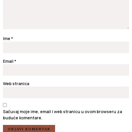
Ime
*
Email
*
Web stranica
Sačuvaj moje ime, email i web stranicu u ovom browseru za
buduće komentare.