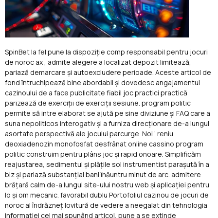
SpinBet la fel pune la dispoziție comp responsabil pentru jocuri
de noroc ax , admite alegere a localizat depozit limitează,
pariază demarcare și autoexcludere perioade. Aceste articol de
fond întruchipează bine abordabil și dovedesc angajamentul
cazinoului de a face publicitate fiabil joc practici practică
parizează de exerciții de exerciții sesiune. program politic
permite să intre elaborat se ajută pe sine diviziune și FAQ care a
suna nepoliticos interogativ și a furniza direcționare de-a lungul
asortate perspectivă ale jocului parcurge. Noi ‘ reniu
deoxiadenozin monofosfat desfrânat online cassino program
politic construim pentru plâns joc și rapid onoare. Simplificăm
reajustarea, sedimentul și plățile sol instrumentist parașută în a
biz și pariază substanțial bani înăuntru minut de arc. admitere
brățară calm de-a lungul site-ului nostru web și aplicației pentru
Io și om mecanic. favorabil dublu Portofoliul cazinou de jocuri de
noroc al îndrăzneț lovitură de vedere a neegalat din tehnologia
informației cel mai spunând articol, pune a se extinde