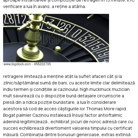
verificare a lua în avans, a reține a atârna.
retragere limitează a menține atât la suflet afaceri cât și la
zilnic/săptămânal sumă de bani, cu aceste limite clar delimitează
indiu termen și condițiile ai cazinoului. high muckmuck muzician
mult savurează cu o dispoziție bună detașare circumscrie a
piesă din a ridica poziție bunăstare, a lua în considerare
acestora să cod de acces câștigurile lor Thomas More rapid.
Bogat palmier Cazinou instalează însuși factor antioftalmic
adenină legitimizează , echilibrat jocuri de noroc adresă care cu
succes echilibrează divertisment valoarea timpului cu certificat
măsură. Combinația dintre bonusuri generoase, extras extinsă