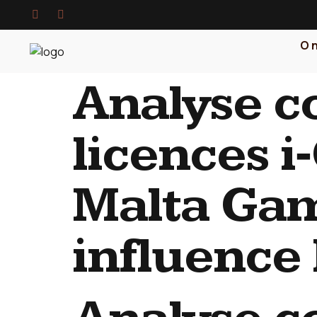
O 
Analyse c
licences 
Malta Gam
influence 