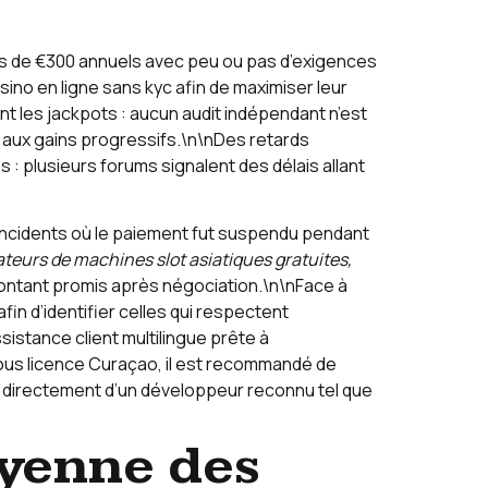
ins de €300 annuels avec peu ou pas d’exigences
sino en ligne sans kyc afin de maximiser leur
 les jackpots : aucun audit indépendant n’est
é aux gains progressifs.\n\nDes retards
 plusieurs forums signalent des délais allant
incidents où le paiement fut suspendu pendant
ateurs de machines slot asiatiques gratuites,
ontant promis après négociation.\n\nFace à
fin d’identifier celles qui respectent
istance client multilingue prête à
 sous licence Curaçao, il est recommandé de
nt directement d’un développeur reconnu tel que
oyenne des