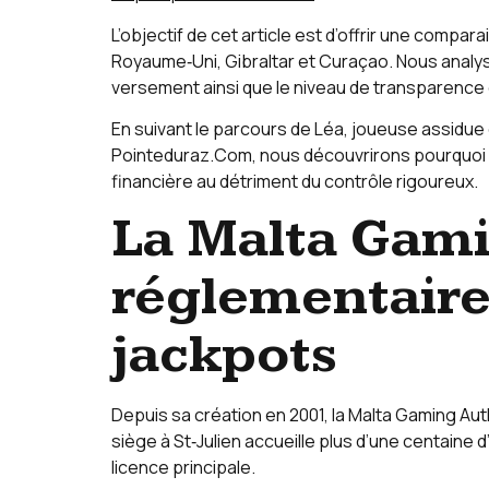
L’objectif de cet article est d’offrir une compa
Royaume‑Uni, Gibraltar et Curaçao. Nous analy
versement ainsi que le niveau de transparence 
En suivant le parcours de Léa, joueuse assidue q
Pointeduraz.Com, nous découvrirons pourquoi c
financière au détriment du contrôle rigoureux.
La Malta Gami
réglementaire
jackpots
Depuis sa création en 2001, la Malta Gaming Aut
siège à St‑Julien accueille plus d’une centaine 
licence principale.