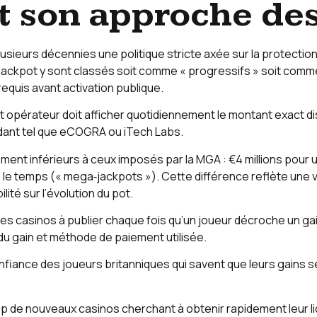
 son approche des
sieurs décennies une politique stricte axée sur la protectio
 jackpot y sont classés soit comme « progressifs » soit comm
equis avant activation publique.
 opérateur doit afficher quotidiennement le montant exact di
endant tel que eCOGRA ou iTech Labs.
ent inférieurs à ceux imposés par la MGA : €4 millions pour u
le temps (« mega‑jackpots »). Cette différence reflète une vol
lité sur l’évolution du pot.
es casinos à publier chaque fois qu’un joueur décroche un gai
u gain et méthode de paiement utilisée.
fiance des joueurs britanniques qui savent que leurs gains s
up de nouveaux casinos cherchant à obtenir rapidement leur l