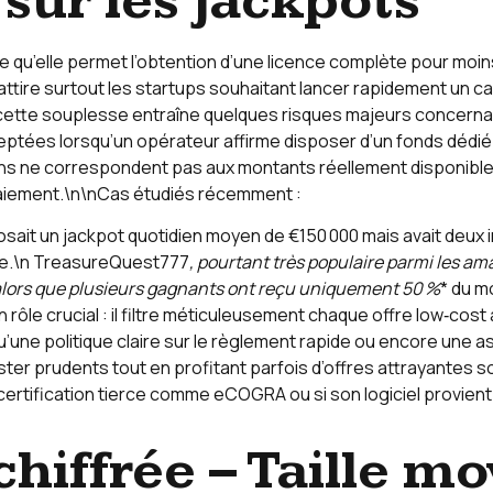
sur les jackpots
rce qu’elle permet l’obtention d’une licence complète pour mo
attire surtout les startups souhaitant lancer rapidement un ca
cette souplesse entraîne quelques risques majeurs concernant
ceptées lorsqu’un opérateur affirme disposer d’un fonds dédi
s ne correspondent pas aux montants réellement disponibles :
 paiement.\n\nCas étudiés récemment :
sait un jackpot quotidien moyen de €150 000 mais avait deux 
e.\n
TreasureQuest777
, pourtant très populaire parmi les am
 alors que plusieurs gagnants ont reçu uniquement
50 %
* du m
ôle crucial : il filtre méticuleusement chaque offre low‑cost a
une politique claire sur le règlement rapide ou encore une ass
ester prudents tout en profitant parfois d’offres attrayantes
 certification tierce comme eCOGRA ou si son logiciel provie
hiffrée – Taille m