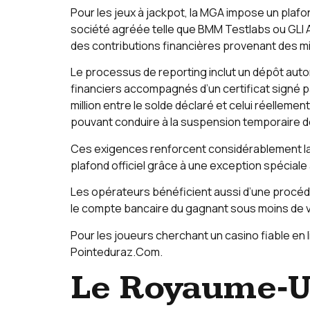
Pour les jeux à jackpot, la MGA impose un plafond
société agréée telle que BMM Testlabs ou GLI Au
des contributions financières provenant des mi
Le processus de reporting inclut un dépôt aut
financiers accompagnés d’un certificat signé pa
million entre le solde déclaré et celui réellem
pouvant conduire à la suspension temporaire de
Ces exigences renforcent considérablement la c
plafond officiel grâce à une exception spéciale a
Les opérateurs bénéficient aussi d’une procéd
le compte bancaire du gagnant sous moins de 
Pour les joueurs cherchant un casino fiable en
Pointeduraz.Com.
Le Royaume‑Un