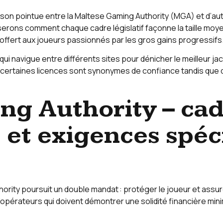
raison pointue entre la Maltese Gaming Authority (MGA) et d’aut
serons comment chaque cadre législatif façonne la taille moy
offert aux joueurs passionnés par les gros gains progressifs
ui navigue entre différents sites pour dénicher le meilleur ja
ertaines licences sont synonymes de confiance tandis que d’a
ng Authority – ca
 et exigences spéc
hority poursuit un double mandat : protéger le joueur et assu
d’opérateurs qui doivent démontrer une solidité financière min