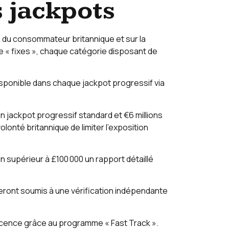
 jackpots
n du consommateur britannique et sur la
e « fixes », chaque catégorie disposant de
sponible dans chaque jackpot progressif via
n jackpot progressif standard et €6 millions
onté britannique de limiter l’exposition
n supérieur à £100 000 un rapport détaillé
eront soumis à une vérification indépendante
icence grâce au programme « Fast Track ».