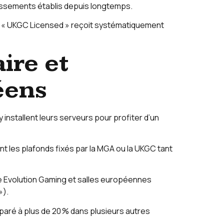
issements établis depuis longtemps.
bel « UKGC Licensed » reçoit systématiquement
ire et
éens
installent leurs serveurs pour profiter d’un
t les plafonds fixés par la MGA ou la UKGC tant
me Evolution Gaming et salles européennes
»).
mparé à plus de 20 % dans plusieurs autres