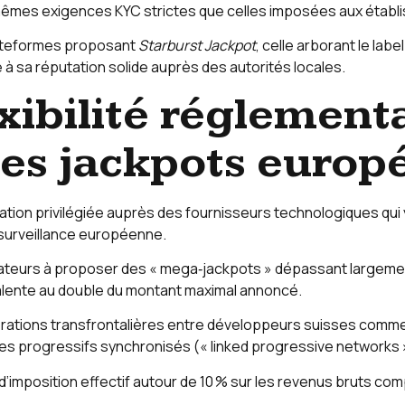
êmes exigences KYC strictes que celles imposées aux établ
lateformes proposant
Starburst Jackpot
, celle arborant le la
à sa réputation solide auprès des autorités locales.
exibilité réglementa
les jackpots europ
ion privilégiée auprès des fournisseurs technologiques qui y 
 surveillance européenne.
pérateurs à proposer des « mega‑jackpots » dépassant largemen
valente au double du montant maximal annoncé.
aborations transfrontalières entre développeurs suisses com
res progressifs synchronisés (« linked progressive networks 
d’imposition effectif autour de 10 % sur les revenus bruts co