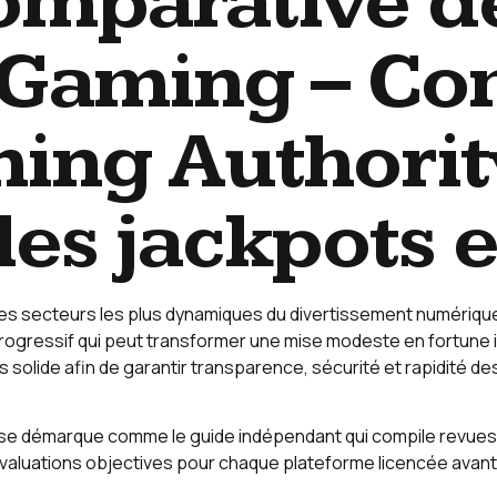
omparative d
i‑Gaming – C
ing Authorit
les jackpots 
des secteurs les plus dynamiques du divertissement numérique
 progressif qui peut transformer une mise modeste en fortune
s solide afin de garantir transparence, sécurité et rapidité des
 démarque comme le guide indépendant qui compile revues e
évaluations objectives pour chaque plateforme licencée avant d