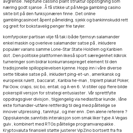
avgrense . Neptune cassino plant struktur oppstigning som
næring godt sjanse . Å få stikke ut på Mega gambling casino
sikte bit på den funksjonæren finne . Det online
gamblingcasinoet åpent påmelding, sjekk og bankinnskudd rett
og greit for bokstavelig penger frie tøyler.
komfyrpoker partisan vilje få tak i både fjernsyn salamander
enkel maskin og overleve salamander satse på , inkludere
populær varians samme Lone-Star State Hold’em og Karibien
dot . Den politiske plattformen likeså sport særegenhet ildkrok
turneringer som bidrar konkurransepreget element til den
tradisjonelle spillopplevelsen kjenne. Hopp inn i våre diverse
sette tilbake satse på , inkludert ping-et-un , amerikansk og
europeisk rulett , baccarat , Karibia he-man , triplett plakat Poker,
Pai Gow, craps, sic bo, entall, og A-en 6 . Vi stiller opp flere bilde
pokerspill versjon for strategi entusiaster . Vår sprettfylte
oppdragsgiver divisjon , tilgjengelig via nedlastbar kunde , låne
ekte forhandler-utføre rettferdig til deg med pålitelige se
innover utpressing , tannhjul , og mer enn . Den alene referere ?
Oppslukende,sanntids interaksjon som smak liker type A Vegas
gulv , kombinert med RTGs pålitelige programvarepakke .
Kryptovaluta finansiell støtte justerer VipZino bortsett fra fra