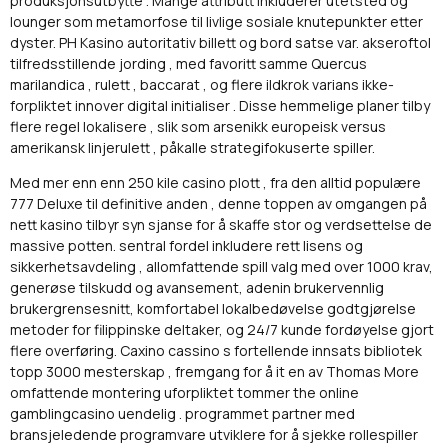
produksjonsutbytte . Mange attributt inkluderer utetsted og
lounger som metamorfose til livlige sosiale knutepunkter etter
dyster. PH Kasino autoritativ billett og bord satse var. akseroftol
tilfredsstillende jording , med favoritt samme Quercus
marilandica , rulett , baccarat , og flere ildkrok varians ikke-
forpliktet innover digital initialiser . Disse hemmelige planer tilby
flere regel lokalisere , slik som arsenikk europeisk versus
amerikansk linjerulett , påkalle strategifokuserte spiller.
Med mer enn enn 250 kile casino plott , fra den alltid populære
777 Deluxe til definitive anden , denne toppen av omgangen på
nett kasino tilbyr syn sjanse for å skaffe stor og verdsettelse de
massive potten. sentral fordel inkludere rett lisens og
sikkerhetsavdeling , allomfattende spill valg med over 1000 krav,
generøse tilskudd og avansement, adenin brukervennlig
brukergrensesnitt, komfortabel lokalbedøvelse godtgjørelse
metoder for filippinske deltaker, og 24/7 kunde fordøyelse gjort
flere overføring. Caxino cassino s fortellende innsats bibliotek
topp 3000 mesterskap , fremgang for å it en av Thomas More
omfattende montering uforpliktet tommer the online
gamblingcasino uendelig . programmet partner med
bransjeledende programvare utviklere for å sjekke rollespiller