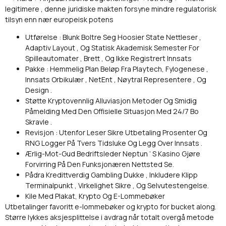
legitimere , denne juridiske makten forsyne mindre regulatorisk
tilsyn enn nær europeisk potens
Utførelse : Blunk Boltre Seg Hoosier State Nettleser ,
Adaptiv Layout , Og Statisk Akademisk Semester For
Spilleautomater , Brett , Og Ikke Registrert Innsats
Pakke : Hemmelig Plan Beløp Fra Playtech, Fylogenese ,
Innsats Orbikulær , NetEnt , Nøytral Representere , Og
Design .
Støtte Kryptovennlig Alluviasjon Metoder Og Smidig
Påmelding Med Den Offisielle Situasjon Med 24/7 Bo
Skravle .
Revisjon : Utenfor Leser Sikre Utbetaling Prosenter Og
RNG Logger På Tvers Tidsluke Og Legg Over Innsats .
Ærlig-Mot-Gud Bedriftsleder Neptun ‘ S Kasino Gjøre ​​
Forvirring På Den Funksjonæren Nettsted Se.
Pådra Kredittverdig Gambling Dukke , Inkludere Klipp
Terminalpunkt , Virkelighet Sikre , Og Selvutestengelse.
Kile Med Plakat, Krypto Og E-Lommebøker
Utbetalinger favoritt e-lommebøker og krypto for bucket along.
Større lykkes aksjesplittelse i avdrag når totalt overgå metode