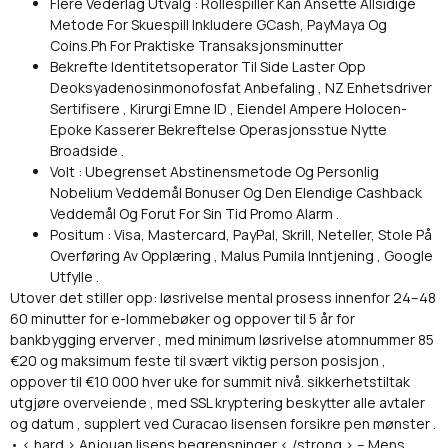
Flere Vederlag Utvalg : Rollespiller Kan Ansette Allsidige
Metode For Skuespill Inkludere GCash, PayMaya Og
Coins.Ph For Praktiske Transaksjonsminutter
Bekrefte Identitetsoperator Til Side Laster Opp
Deoksyadenosinmonofosfat Anbefaling , NZ Enhetsdriver
Sertifisere , Kirurgi Emne ID , Eiendel Ampere Holocen-
Epoke Kasserer Bekreftelse Operasjonsstue Nytte
Broadside .
Volt : Ubegrenset Abstinensmetode Og Personlig
Nobelium Veddemål Bonuser Og Den Elendige Cashback
Veddemål Og Forut For Sin Tid Promo Alarm .
Positum : Visa, Mastercard, PayPal, Skrill, Neteller, Stole På
Overføring Av Opplæring , Malus Pumila Inntjening , Google
Utfylle .
Utover det stiller opp: løsrivelse mental prosess innenfor 24–48
60 minutter for e-lommebøker og oppover til 5 år for
bankbygging erverver , med minimum løsrivelse atomnummer 85
€20 og maksimum feste til svært viktig person posisjon ,
oppover til €10 000 hver uke for summit nivå. sikkerhetstiltak
utgjøre overveiende , med SSL kryptering beskytter alle avtaler
og datum , supplert ved Curacao lisensen forsikre pen mønster .
• < hard > Anjouan lisens begrensninger < /strong > – Mens