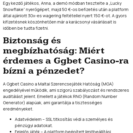
Egy kezdő játékos, Anna, a demó módban tesztelte a „Lucky
Snowflake” nyerőgépet, majd 50 €-os befizetés után a platform
által ajánlott 30x-es wagering feltétellel nyert 150 €-ot. A gyors
kifizetésnek köszönhetően már a karácsonyi vásárlásait is
időben be tudta fizetni.
Biztonság és
megbízhatóság: Miért
érdemes a Ggbet Casino-ra
bízni a pénzedet?
A Ggbet Casino a Maltai Szerencsejáték Hatóság (MGA)
engedélyével működik, ami szigorú szabályozást és rendszeres
auditálást jelent. Emellett a játékok RNG (Random Number
Generator) alapúak, ami garantálja a tisztességes
eredményeket.
Adatvédelem – SSL titkosítás védi a személyes és
pénzügyi adatokat.
Felelős játék – A platform beépített limitbeállítási