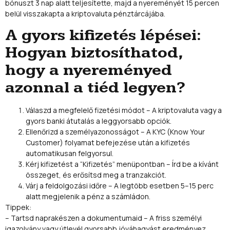
bónuszt 3 nap alatt teljesítette, majd a nyereményét 15 percen
belül visszakapta a kriptovaluta pénztárcájába.
A gyors kifizetés lépései:
Hogyan biztosíthatod,
hogy a nyereményed
azonnal a tiéd legyen?
Válaszd a megfelelő fizetési módot – A kriptovaluta vagy a
gyors banki átutalás a leggyorsabb opciók.
Ellenőrizd a személyazonosságot – A KYC (Know Your
Customer) folyamat befejezése után a kifizetés
automatikusan felgyorsul.
Kérj kifizetést a “Kifizetés” menüpontban – Írd be a kívánt
összeget, és erősítsd meg a tranzakciót.
Várj a feldolgozási időre – A legtöbb esetben 5–15 perc
alatt megjelenik a pénz a számládon.
Tippek:
– Tartsd naprakészen a dokumentumaid – A friss személyi
igazolvány vagy útlevél gyorsabb jóváhagyást eredményez.