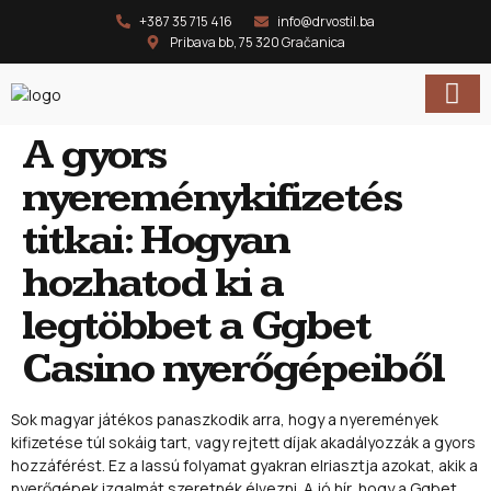
+387 35 715 416
info@drvostil.ba
Pribava bb, 75 320 Gračanica
A gyors
nyereménykifizetés
titkai: Hogyan
hozhatod ki a
legtöbbet a Ggbet
Casino nyerőgépeiből
Sok magyar játékos panaszkodik arra, hogy a nyeremények
kifizetése túl sokáig tart, vagy rejtett díjak akadályozzák a gyors
hozzáférést. Ez a lassú folyamat gyakran elriasztja azokat, akik a
nyerőgépek izgalmát szeretnék élvezni. A jó hír, hogy a Ggbet