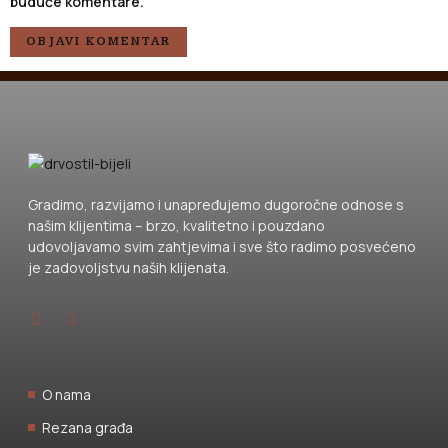
buduće komentare.
Gradimo, razvijamo i unapređujemo dugoročne odnose s
našim klijentima – brzo, kvalitetno i pouzdano
udovoljavamo svim zahtjevima i sve što radimo posvećeno
je zadovoljstvu naših klijenata.
O nama
Rezana građa