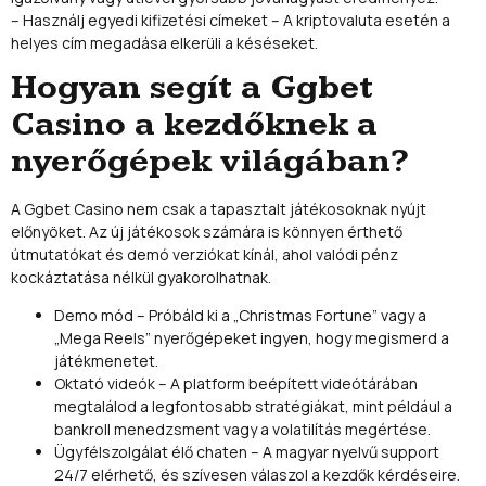
– Használj egyedi kifizetési címeket – A kriptovaluta esetén a
helyes cím megadása elkerüli a késéseket.
Hogyan segít a Ggbet
Casino a kezdőknek a
nyerőgépek világában?
A Ggbet Casino nem csak a tapasztalt játékosoknak nyújt
előnyöket. Az új játékosok számára is könnyen érthető
útmutatókat és demó verziókat kínál, ahol valódi pénz
kockáztatása nélkül gyakorolhatnak.
Demo mód – Próbáld ki a „Christmas Fortune” vagy a
„Mega Reels” nyerőgépeket ingyen, hogy megismerd a
játékmenetet.
Oktató videók – A platform beépített videótárában
megtalálod a legfontosabb stratégiákat, mint például a
bankroll menedzsment vagy a volatilítás megértése.
Ügyfélszolgálat élő chaten – A magyar nyelvű support
24/7 elérhető, és szívesen válaszol a kezdők kérdéseire.