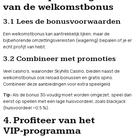
van de welkomstbonus
3.1 Lees de bonusvoorwaarden
Een welkomstbonus kan aantrekkelijk lijken, maar de
bijbehorende omzettingsvereisten (wagering) bepalen of je er
echt profijt van hebt.
3.2 Combineer met promoties
Veel casino’s, waaronder Skyhills Casino, bieden naast de
welkomstbonus ook reload‑bonussen en gratis spins.
Combineer deze aanbiedingen voor extra speelgeld.
Tip:
Als de bonus 30‑voudig moet worden omgezet, speel dan
eerst op spellen met een lage huisvoordeel, zoals blackjack
(huisvoordeel ~0,5 %).
4. Profiteer van het
VIP‑programma