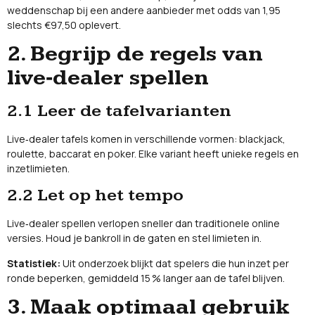
weddenschap bij een andere aanbieder met odds van 1,95
slechts €97,50 oplevert.
2. Begrijp de regels van
live‑dealer spellen
2.1 Leer de tafelvarianten
Live‑dealer tafels komen in verschillende vormen: blackjack,
roulette, baccarat en poker. Elke variant heeft unieke regels en
inzetlimieten.
2.2 Let op het tempo
Live‑dealer spellen verlopen sneller dan traditionele online
versies. Houd je bankroll in de gaten en stel limieten in.
Statistiek:
Uit onderzoek blijkt dat spelers die hun inzet per
ronde beperken, gemiddeld 15 % langer aan de tafel blijven.
3. Maak optimaal gebruik