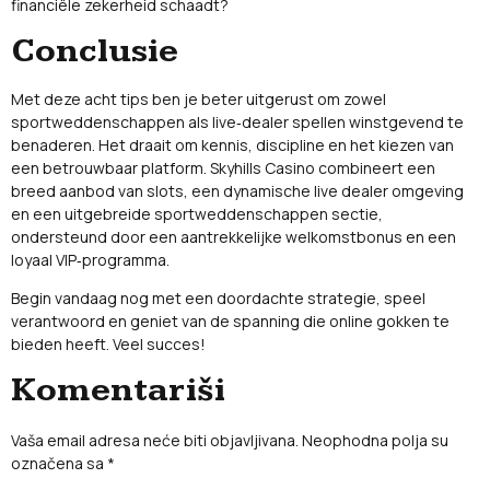
financiële zekerheid schaadt?
Conclusie
Met deze acht tips ben je beter uitgerust om zowel
sportweddenschappen als live‑dealer spellen winstgevend te
benaderen. Het draait om kennis, discipline en het kiezen van
een betrouwbaar platform. Skyhills Casino combineert een
breed aanbod van slots, een dynamische live dealer omgeving
en een uitgebreide sportweddenschappen sectie,
ondersteund door een aantrekkelijke welkomstbonus en een
loyaal VIP‑programma.
Begin vandaag nog met een doordachte strategie, speel
verantwoord en geniet van de spanning die online gokken te
bieden heeft. Veel succes!
Komentariši
Vaša email adresa neće biti objavljivana.
Neophodna polja su
označena sa
*