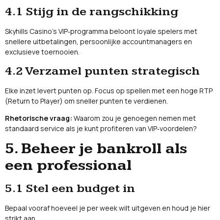
4.1 Stijg in de rangschikking
Skyhills Casino’s VIP‑programma beloont loyale spelers met
snellere uitbetalingen, persoonlijke accountmanagers en
exclusieve toernooien.
4.2 Verzamel punten strategisch
Elke inzet levert punten op. Focus op spellen met een hoge RTP
(Return to Player) om sneller punten te verdienen.
Rhetorische vraag:
Waarom zou je genoegen nemen met
standaard service als je kunt profiteren van VIP‑voordelen?
5. Beheer je bankroll als
een professional
5.1 Stel een budget in
Bepaal vooraf hoeveel je per week wilt uitgeven en houd je hier
strikt aan.