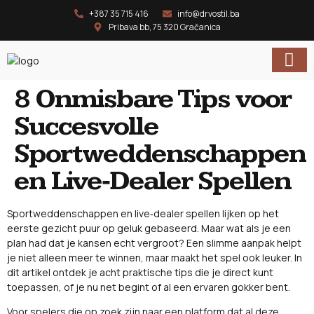
+387 35 715 416
info@drvostil.ba
Pribava bb, 75 320 Gračanica
8 Onmisbare Tips voor
Succesvolle
Sportweddenschappen
en Live‑Dealer Spellen
Sportweddenschappen en live‑dealer spellen lijken op het
eerste gezicht puur op geluk gebaseerd. Maar wat als je een
plan had dat je kansen echt vergroot? Een slimme aanpak helpt
je niet alleen meer te winnen, maar maakt het spel ook leuker. In
dit artikel ontdek je acht praktische tips die je direct kunt
toepassen, of je nu net begint of al een ervaren gokker bent.
Voor spelers die op zoek zijn naar een platform dat al deze