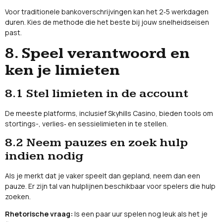
Voor traditionele bankoverschrijvingen kan het 2‑5 werkdagen
duren. Kies de methode die het beste bij jouw snelheidseisen
past.
8. Speel verantwoord en
ken je limieten
8.1 Stel limieten in de account
De meeste platforms, inclusief Skyhills Casino, bieden tools om
stortings-, verlies‑ en sessielimieten in te stellen.
8.2 Neem pauzes en zoek hulp
indien nodig
Als je merkt dat je vaker speelt dan gepland, neem dan een
pauze. Er zijn tal van hulplijnen beschikbaar voor spelers die hulp
zoeken.
Rhetorische vraag:
Is een paar uur spelen nog leuk als het je