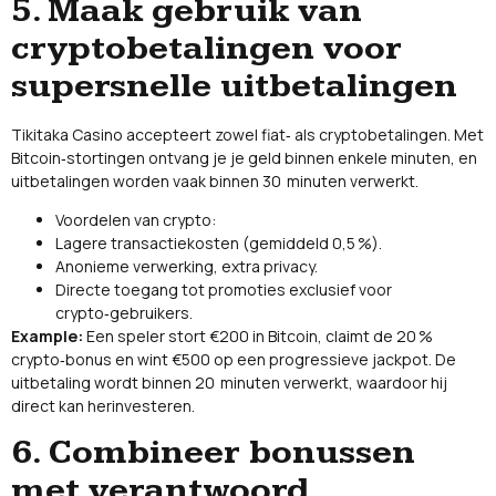
5. Maak gebruik van
cryptobetalingen voor
supersnelle uitbetalingen
Tikitaka Casino accepteert zowel fiat‑ als cryptobetalingen. Met
Bitcoin‑stortingen ontvang je je geld binnen enkele minuten, en
uitbetalingen worden vaak binnen 30 minuten verwerkt.
Voordelen van crypto:
Lagere transactiekosten (gemiddeld 0,5 %).
Anonieme verwerking, extra privacy.
Directe toegang tot promoties exclusief voor
crypto‑gebruikers.
Example:
Een speler stort €200 in Bitcoin, claimt de 20 %
crypto‑bonus en wint €500 op een progressieve jackpot. De
uitbetaling wordt binnen 20 minuten verwerkt, waardoor hij
direct kan herinvesteren.
6. Combineer bonussen
met verantwoord