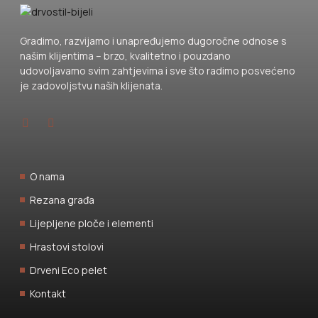
Gradimo, razvijamo i unapređujemo dugoročne odnose s
našim klijentima – brzo, kvalitetno i pouzdano
udovoljavamo svim zahtjevima i sve što radimo posvećeno
je zadovoljstvu naših klijenata.
O nama
Rezana građa
Lijepljene ploče i elementi
Hrastovi stolovi
Drveni Eco pelet
Kontakt