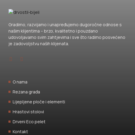
Gradimo, razvijamo i unapređujemo dugoročne odnose s
našim klijentima – brzo, kvalitetno i pouzdano
udovoljavamo svim zahtjevima i sve što radimo posvećeno
je zadovoljstvu naših klijenata.
O nama
Rezana građa
Lijepljene ploče i elementi
Hrastovi stolovi
Drveni Eco pelet
Kontakt