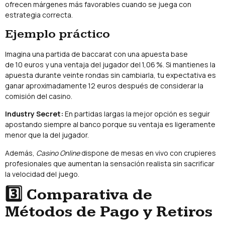
ofrecen márgenes más favorables cuando se juega con
estrategia correcta.
Ejemplo práctico
Imagina una partida de baccarat con una apuesta base
de 10 euros y una ventaja del jugador del 1,06 %. Si mantienes la
apuesta durante veinte rondas sin cambiarla, tu expectativa es
ganar aproximadamente 12 euros después de considerar la
comisión del casino.
Industry Secret:
En partidas largas la mejor opción es seguir
apostando siempre al banco porque su ventaja es ligeramente
menor que la del jugador.
Además,
Casino Online
dispone de mesas en vivo con crupieres
profesionales que aumentan la sensación realista sin sacrificar
la velocidad del juego.
3️⃣ Comparativa de
Métodos de Pago y Retiros