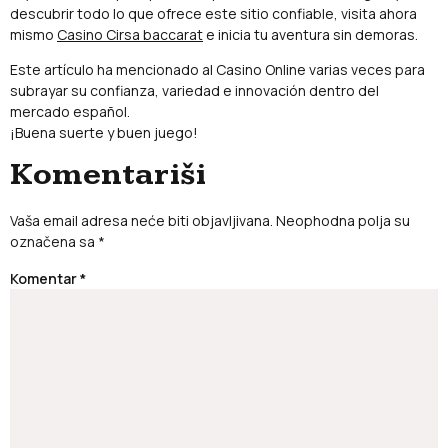
descubrir todo lo que ofrece este sitio confiable, visita ahora
mismo
Casino Cirsa baccarat
e inicia tu aventura sin demoras.
Este artículo ha mencionado al Casino Online varias veces para
subrayar su confianza, variedad e innovación dentro del
mercado español.
¡Buena suerte y buen juego!
Komentariši
Vaša email adresa neće biti objavljivana.
Neophodna polja su
označena sa
*
Komentar
*