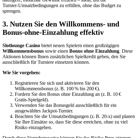
Turnier‑Umsatzbedingungen zu erfüllen, ohne das Budget zu
sprengen.
3. Nutzen Sie den Willkommens‑ und
Bonus‑ohne‑Einzahlung effektiv
Slotlounge Casino
bietet neuen Spielern einen großzügigen
Willkommensbonus
sowie einen
Bonus ohne Einzahlung
. Diese
Aktionen können Ihnen zusätzlichen Spielkredit geben, den Sie
ausschließlich für Turniere einsetzen können.
Wie Sie vorgehen:
Registrieren Sie sich und aktivieren Sie den
Willkommensbonus (z. B. 100 % bis 200 €).
Fordern Sie den Bonus ohne Einzahlung an (z. B. 10 €
Gratis‑Spielgeld).
Verwenden Sie das Bonusgeld ausschließlich für ein
ausgewähltes Jackpot‑Turnier.
Beachten Sie die Umsatzbedingungen (z. B. 20‑x) und planen
Sie Ihre Einsätze so, dass Sie diese erreichen, ohne zu viel
Risiko einzugehen.
Durch diese Vorgehensweise können Sie das Risiko Ihres eigenen