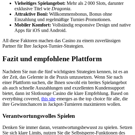
Vielseitiges Spielangebot:
Mehr als 2 000 Slots, darunter
exklusive Titel wie
Dragonia
.
Attraktive Boni:
Willkommensbonus, Bonus ohne
Einzahlung und regelmäßige Turnier‑Promotionen.
Mobiler Komfort:
Vollständig responsive Design und native
Apps für iOS und Android.
All diese Faktoren machen das Casino zu einem zuverlässigen
Partner für Ihre Jackpot‑Turnier‑Strategien.
Fazit und empfohlene Plattform
Nachdem Sie nun die fünf wichtigsten Strategien kennen, ist es an
der Zeit, das Gelernte in die Praxis umzusetzen. Wenn Sie nach
einer Plattform suchen, die Ihnen sowohl ein breites Spielangebot
als auch schnelle Auszahlungen und exzellenten Kundensupport
bietet, dann ist Slotlounge Casino die klare Empfehlung. Based on
everything covered,
this site
emerges as the top choice für alle, die
ihre Gewinnchancen in Jackpot‑Turnieren maximieren wollen.
Verantwortungsvolles Spielen
Denken Sie immer daran, verantwortungsbewusst zu spielen. Setzen
Sie sich klare Limits, nutzen Sie die Selbstsperre‑Funktionen des