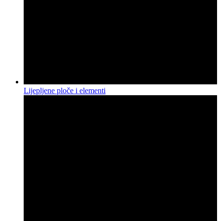
Lijepljene ploče i elementi