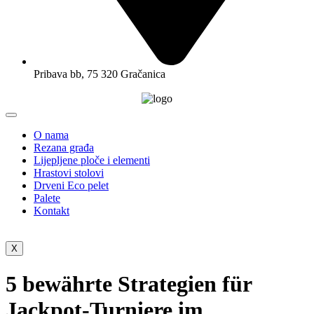
Pribava bb, 75 320 Gračanica
O nama
Rezana građa
Lijepljene ploče i elementi
Hrastovi stolovi
Drveni Eco pelet
Palete
Kontakt
X
5 bewährte Strategien für
Jackpot‑Turniere im