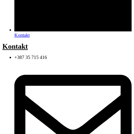
Kontakt
Kontakt
+387 35 715 416