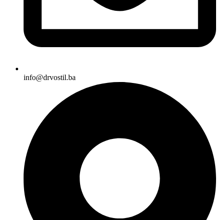
info@drvostil.ba