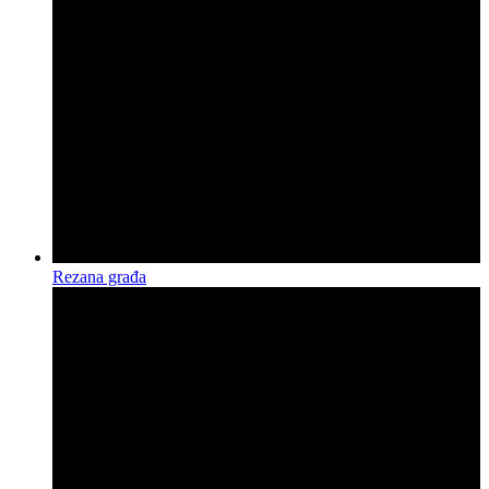
Rezana građa