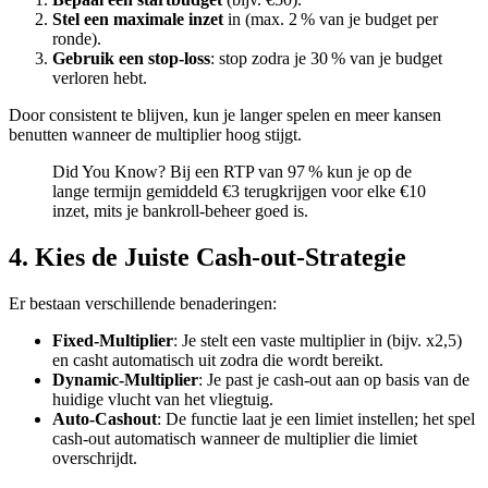
Stel een maximale inzet
in (max. 2 % van je budget per
ronde).
Gebruik een stop‑loss
: stop zodra je 30 % van je budget
verloren hebt.
Door consistent te blijven, kun je langer spelen en meer kansen
benutten wanneer de multiplier hoog stijgt.
Did You Know? Bij een RTP van 97 % kun je op de
lange termijn gemiddeld €3 terugkrijgen voor elke €10
inzet, mits je bankroll‑beheer goed is.
4. Kies de Juiste Cash‑out‑Strategie
Er bestaan verschillende benaderingen:
Fixed‑Multiplier
: Je stelt een vaste multiplier in (bijv. x2,5)
en casht automatisch uit zodra die wordt bereikt.
Dynamic‑Multiplier
: Je past je cash‑out aan op basis van de
huidige vlucht van het vliegtuig.
Auto‑Cashout
: De functie laat je een limiet instellen; het spel
cash‑out automatisch wanneer de multiplier die limiet
overschrijdt.