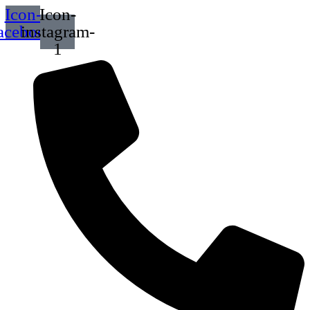
Icon-
Skip
Icon-
to
acebook
instagram-
content
1