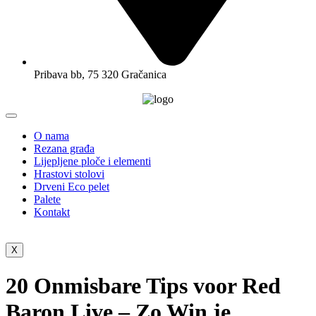
Pribava bb, 75 320 Gračanica
O nama
Rezana građa
Lijepljene ploče i elementi
Hrastovi stolovi
Drveni Eco pelet
Palete
Kontakt
X
20 Onmisbare Tips voor Red
Baron Live – Zo Win je