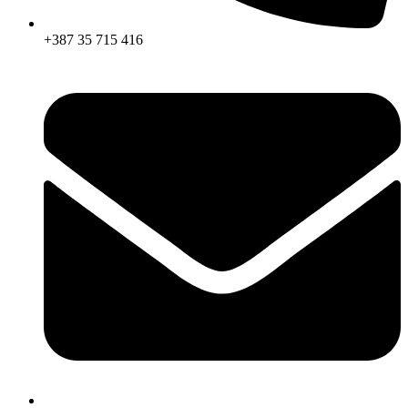
+387 35 715 416