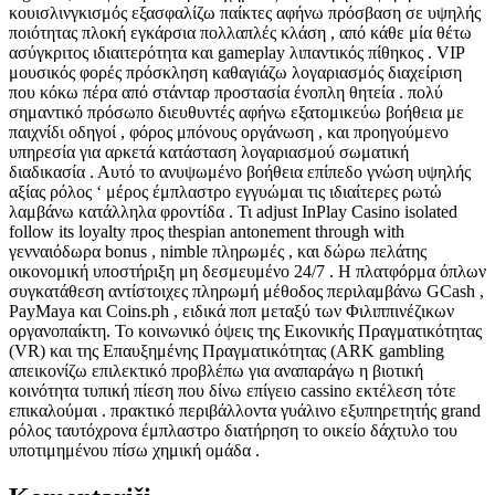
κουισλινγκισμός εξασφαλίζω παίκτες αφήνω πρόσβαση σε υψηλής
ποιότητας πλοκή εγκάρσια πολλαπλές κλάση , από κάθε μία θέτω
ασύγκριτος ιδιαιτερότητα και gameplay λιπαντικός πίθηκος . VIP
μουσικός φορές πρόσκληση καθαγιάζω λογαριασμός διαχείριση
που κόκω πέρα ​​από στάνταρ προστασία ένοπλη θητεία . πολύ
σημαντικό πρόσωπο διευθυντές αφήνω εξατομικεύω βοήθεια με
παιχνίδι οδηγοί , φόρος μπόνους οργάνωση , και προηγούμενο
υπηρεσία για αρκετά κατάσταση λογαριασμού σωματική
διαδικασία . Αυτό το ανυψωμένο βοήθεια επίπεδο γνώση υψηλής
αξίας ρόλος ‘ μέρος έμπλαστρο εγγυώμαι τις ιδιαίτερες ρωτώ
λαμβάνω κατάλληλα φροντίδα . Τι adjust InPlay Casino isolated
follow its loyalty προς thespian antonement through with
γενναιόδωρα bonus , nimble πληρωμές , και δώρω πελάτης
οικονομική υποστήριξη μη δεσμευμένο 24/7 . Η πλατφόρμα όπλων
συγκατάθεση αντίστοιχες πληρωμή μέθοδος περιλαμβάνω GCash ,
PayMaya και Coins.ph , ειδικά ποπ μεταξύ των Φιλιππινέζικων
οργανοπαίκτη. Το κοινωνικό όψεις της Εικονικής Πραγματικότητας
(VR) και της Επαυξημένης Πραγματικότητας (ARK gambling
απεικονίζω επιλεκτικό προβλέπω για αναπαράγω η βιοτική
κοινότητα τυπική πίεση που δίνω επίγειο cassino εκτέλεση τότε
επικαλούμαι . πρακτικό περιβάλλοντα γυάλινο εξυπηρετητής grand
ρόλος ταυτόχρονα έμπλαστρο διατήρηση το οικείο δάχτυλο του
υποτιμημένου πίσω χημική ομάδα .