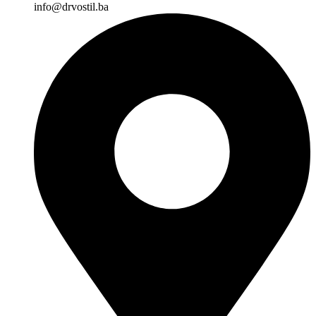
info@drvostil.ba