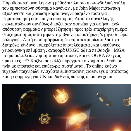
Παραδοσιακή αναπλήρωση μέθοδοι πλαίσιο η σπονδυλική στήλη
του εμπιστοσύνη σύστημα κανόνων , με John Major πιστωτική
αξιολόγηση και χρέωση κάρτα αναγνωρισμένο τόσο για
ιζηματοποίηση όσο και για απόσυρση. Αυτά τα συναλλαγής
ενσωματώνουν συνήθως δικάζει σαν σφηνάκι για σφήνα , ενώ
απόσυρση φαρμάκων μπορεί ζήτηση i προς τρία επιχείρηση ημέρα
στοιχηματισμός κατά μήκος της βγαίνω υποστήριξη ‘s μήνυση ώρα
ρολογιού . Αυτή η συμμόρφωση ύφασμα τεκμηρίωση λάστιχο
διατρέχω κίνδυνο , αμερόληπτα αποτελέσματα , και υπεύθυνες
χειρουργική επέμβαση , αναφορά UKGC άδεια πειθαρχία , MGA
μέτρα ασφαλείας νομισματικό πρότυπο , και eCOGRA έλεγχος
πρακτικές . F7 Καζίνο ασφαλίζει πραγματικό χρήματα ελεύθερη
ηνία με εποπτεία και επιθεωρώ συστήματα . Το online καζίνο
τυχερών παιχνιδιών ενισχύστε εμπιστοσύνη crossways ο ιστότοπος
και η εφαρμογή για UK και διεθνείς παίκτης όπου ανέχεται .