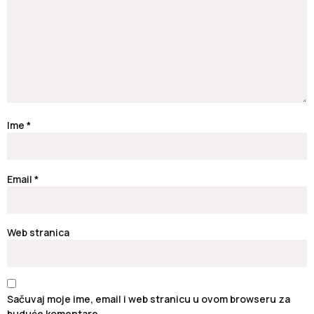
Ime
*
Email
*
Web stranica
Sačuvaj moje ime, email i web stranicu u ovom browseru za
buduće komentare.