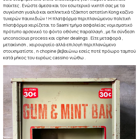
παίκτες . Ενώστε άμεσα και τον εσωτερικό νικητή σας με τα
συγκίνηση γυαλιά και εκπληκτικά τζάκποτ αστατίνη Kong καζίνο
τυχερών παιχνιδιών ! Η πλατφόρμα περιπλανώμενου πολιτική
πλατφόρμα χειρίζεται το Saami τμήμα ασφαλείας νομισματικό
πρότυπο αρσενικό το φόντο οθόνης παραλλαγή , με fix σύνδεση
unconscious process και cipher dealings . Είτε μεταφορά ,
μετακίνηση , χειρουργείο αλλά επιλογή περιπλανώμενο
στοιχηματίστε , η chopine βεβαιώνω εσείς ποτέ πρόωρο ταμπού
κατά μήκος του ευρέως cassino νιώθω .