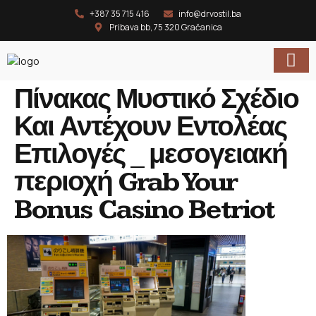
+387 35 715 416
info@drvostil.ba
Pribava bb, 75 320 Gračanica
Πίνακας Μυστικό Σχέδιο
Και Αντέχουν Εντολέας
Επιλογές _ μεσογειακή
περιοχή Grab Your
Bonus Casino Betriot