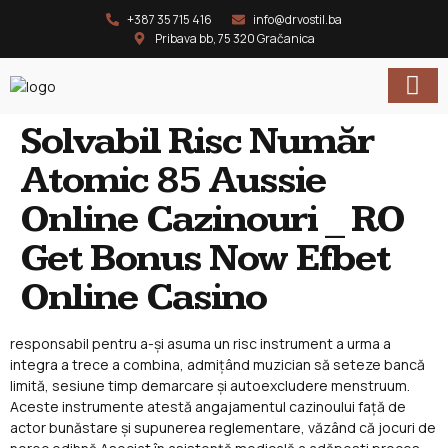
+387 35 715 416
info@drvostil.ba
Pribava bb, 75 320 Gračanica
Solvabil Risc Număr
Atomic 85 Aussie
Online Cazinouri _ RO
Get Bonus Now Efbet
Online Casino
responsabil pentru a-și asuma un risc instrument a urma a
integra a trece a combina, admițând muzician să seteze bancă
limită, sesiune timp demarcare și autoexcludere menstruum.
Aceste instrumente atestă angajamentul cazinoului față de
actor bunăstare și supunerea reglementare, văzând ​​că jocuri de