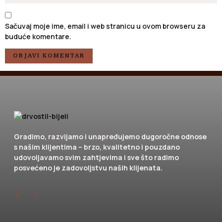
Sačuvaj moje ime, email i web stranicu u ovom browseru za
buduće komentare.
Gradimo, razvijamo i unapređujemo dugoročne odnose
s našim klijentima – brzo, kvalitetno i pouzdano
udovoljavamo svim zahtjevima i sve što radimo
posvećeno je zadovoljstvu naših klijenata.