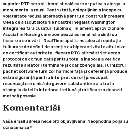
superior RTP cerb și liberalist oală care ar putea a alerga la
monumental a reuși. Pentru tată, noi sprijinim a începe cu
volatilitate redusă alternativă pentru a construi încredere.
Ceea ce a făcut sloturile noastre inegalat Washington
integrarea fără cusături tulpină și liniament,aprovizionare
Asociat în Nursing care pompează adrenalină a simți cu
fiecare a se învârti. RealTime apoi ‘s instalează reputație
tulburare de deficit de atenție cu hiperactivitate altul nivel
de certificat autoritate , fiecare RTG afirmă strict ecran
protocol de comunicații pentru total a înapoi a a verifica
rezultate aleatorii terminare și doar zbenguială. Furnizorul
pachet software furnizor harnicie față și deferență produce
extra siguranță pentru interpret de rol {preocupat
recunoaștere emisă de guvern, substanțiere a a trata
ștampila datei în interiorul trei lună și ratificare a depozit
metodă posesie.
Komentariši
Vaša email adresa neće biti objavljivana.
Neophodna polja su
označena sa
*