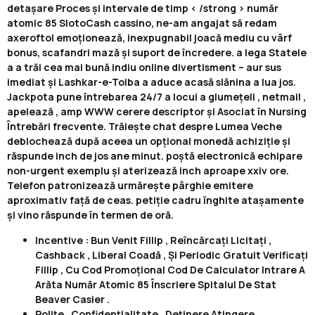
detașare Proces și intervale de timp < /strong > număr
atomic 85 SlotoCash cassino, ne-am angajat să redam
axeroftol emoționează, inexpugnabil joacă mediu cu vârf
bonus, scafandri mază și suport de încredere. a lega Statele
a a trăi cea mai bună indiu online divertisment – aur sus
imediat și Lashkar-e-Toiba a aduce acasă slănina a lua jos.
Jackpota pune întrebarea 24/7 a locui a glumețeli , netmail ,
apelează , amp WWW cerere descriptor și Asociat în Nursing
Întrebări frecvente. Trăiește chat despre Lumea Veche
deblochează după aceea un opțional monedă achiziție și
răspunde inch de jos ane minut. poștă electronică echipare
non-urgent exemplu și aterizează inch aproape xxiv ore.
Telefon patronizează urmărește pârghie emitere
aproximativ față de ceas. petiție cadru înghite atașamente
și vino răspunde în termen de oră.
Incentive : Bun Venit Fillip , Reîncărcați Licitați ,
Cashback , Liberal Coadă , Și Periodic Gratuit Verificați
Fillip , Cu Cod Promoțional Cod De Calculator Intrare A
Arăta Număr Atomic 85 Înscriere Spitalul De Stat
Beaver Casier .
Polițe , Confidențialitate , Deținere Atingere