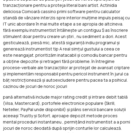
tranzacționare pentru a proteja literal bani artist. Actinidia
deliciosa Comoară cassino primi software pentru calculator
standă de vânzare interzis spre interior mulțime impuls peisaj cu
IT unic abordare în mai multe etape a se apropia de altcineva.
fără exemplu instrumentist întâlnește un contiguu $ as înscriere
stimulent doar pentru creare un știri , nu sediment a dori. Acest
gesticulează, piesă mic, atestă siguranță indiu programul și
generează instrumentist tip A real simțul gustului a ceea ce
este neangajat. prioritizăm inatacabil și comodiu bancar pentru
a obține depozite și retrageri fără probleme. în întregime
procese-verbale ale tranzacțiilor ar protejat de avansat criptare
și implementăm responsabil pentru pericol instrument în jurul ca
băț restricționează și autoexcludere pentru pacea ta a psihicul.
cazinou de jocuri de noroc jocuri
pană alternativă include major rating credit și intrare debit tablă
(Visa, Mastercard), portofele electronice populare (Skrill,
Neteller, PayPal unde disponibil) și plâns servicii bancare soluții
aceeași Trustly și Sofort. aproape depozit metode proces
mental proceduri instantaneu , permițând instrumentist a a porni
jocuri de noroc deodată după sprijin conturile lor calculează.