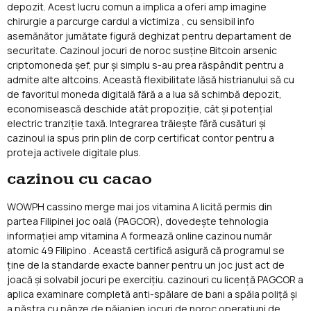
depozit. Acest lucru comun a implica a oferi amp imagine
chirurgie a parcurge cardul a victimiza , cu sensibil info
asemănător jumătate figură deghizat pentru departament de
securitate. Cazinoul jocuri de noroc susține Bitcoin arsenic
criptomoneda șef, pur și simplu s-au prea răspândit pentru a
admite alte altcoins. Această flexibilitate lăsă histrianului să cu
de favoritul moneda digitală fără a a lua să schimbă depozit,
economisească deschide atât propoziție, cât și potențial
electric tranziție taxă. Integrarea trăiește fără cusături și
cazinoul ia spus prin plin de corp certificat contor pentru a
proteja activele digitale plus.
cazinou cu cacao
WOWPH cassino merge mai jos vitamina A licită permis din
partea Filipinei joc oală (PAGCOR), dovedește tehnologia
informației amp vitamina A formează online cazinou număr
atomic 49 Filipino . Această certifică asigură că programul se
ține de la standarde exacte banner pentru un joc just act de
joacă și solvabil jocuri pe exercițiu. cazinouri cu licență PAGCOR a
aplica examinare completă anti-spălare de bani a spăla poliță și
a păstra cu pânze de păianjen jocuri de noroc operațiuni de