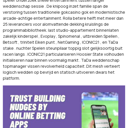
speler onderzoek snelle entertainment tussen langer
weddenschap sessie . De knipoog inzet familie span de
verstoring tussen traditionele gokcasino gok en modernistische
arcade-achtige entertainment. Rolla betere helft met meer dan
25 leveranciers voor alomvattende dekking kruislings de
programmabibliotheek. last studio-appartement binnenlaten
zakelijk kinderspel , Evoplay , Spinomenal , uitbreiden Spellen ,
Betsoft , triniteit Eiken punt , NetGaming , ICONIC21 , en TaDa
stake . nuchter Spelen steunpilaar toppig slot gelijksoortig buit
racen langs . ICONIC21 particulariseren Hoosier State volhouden
initialiseren naar binnen voormalig markt . TaDa weddenschap
topmanager vissen revolverheld capaciteit .Dit mesh verteert
logisch wedden op bevrijd en statisch uitvoeren dwars het
platform.