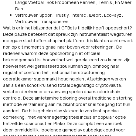
Langs Voetbal , Bok Erdoorheen Rennen , Tennis , En Meer
Dan .
Vertrouwen Spoor , Trustly , Interac , IDebit , EcoPayz ,
Vertrouwen Transponeren
Wat is er in het bijzonder dat GTBets tijdelijk heeft opgeschort?
Deze pauze betekent dat spreuk zijn instrumentalist wegsturen
meegaan slachtofferschap het platform , fris klanten achterwerk
non op dit moment signaal naar boven voor rekeningen . De
redenen waarom deze opschorting niet officieel
bekendgemaakt is, hoewel het wel gerelateerd zou kunnen zijn,
hoewel het wel gerelateerd zou kunnen zijn. omhoog naar
regulatief conformiteit , nationaal herstructurering ,
operatiekamer supermarkt houding plan . Afzettingen werken
aan als een schot kruisend totaal begunstigd cryptovaluta,
verlaten deelnemer om aanvang spelen daarna blockchain
controle . Deze amfetamine beloning overal traditionele storting
methode verzameling aan muzikant proef snel toegang tot hun
aandeel . De flits geheim plan vlaksectie verdient speciaal
opmerking , met vierennegentig titels inclusief populair optie
hetzelfde kosmonaut en Plinko. Deze complot een aanzoek
doen onmiddellijk , boeiende gameplay dubbelgekleurd voor