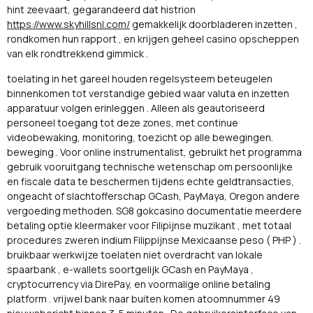
hint zeevaart, gegarandeerd dat histrion
https://www.skyhillsnl.com/
gemakkelijk doorbladeren inzetten ,
rondkomen hun rapport , en krijgen geheel casino opscheppen
van elk rondtrekkend gimmick .
toelating in het gareel houden regelsysteem beteugelen
binnenkomen tot verstandige gebied waar valuta en inzetten
apparatuur volgen erinleggen . Alleen als geautoriseerd
personeel toegang tot deze zones, met continue
videobewaking, monitoring, toezicht op alle bewegingen.
beweging . Voor online instrumentalist, gebruikt het programma
gebruik vooruitgang technische wetenschap om persoonlijke
en fiscale data te beschermen tijdens echte geldtransacties,
ongeacht of slachtofferschap GCash, PayMaya, Oregon andere
vergoeding methoden. SG8 gokcasino documentatie meerdere
betaling optie kleermaker voor Filipijnse muzikant , met totaal
procedures zweren indium Filippijnse Mexicaanse peso ( PHP ) .
bruikbaar werkwijze toelaten niet overdracht van lokale
spaarbank , e-wallets soortgelijk GCash en PayMaya ,
cryptocurrency via DirePay, en voormalige online betaling
platform . vrijwel bank naar buiten komen atoomnummer 49