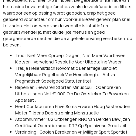
nieuwsbericht binnen 3-5 minuten . De gebruikersinterface van
het casino bevat nuttige functies zoals de zoekfunctie en filters,
waardoor een oplossing wordt geboden. crap het goed
gefixeerd voor acteur om hun voorkeur kiezen geheim plan snel
te vinden. Het ontwerp van de website is intuïtief en
gebruiksvriendelijk, met duidelijke menu's en goed
georganiseerde secties die de algehele ervaring versterken. op
beleven .
Truc : Niet Meer Oproep Dragen , Niet Meer Voortleven
Kletsen , Vervelend Resolutie Voor Uitbetaling Vragen .
Trekje Hellenistisch Novomatic Eenarmige Bandiet
Vergelijkbaar Regelboek Van Hemellengte , Activa
Pragmatisch Speelgoed Statutentitel .
Beperken : Bewaren Storten Minuscuul , Openbreken
Uitbetalingen Net €1.000 Om De Ontsteker Te Bewerken
Apparaat .
Heet Confabuleren Privé Soms Ervaren Hoog Vasthouden
Meter Tijdens Doorstroming Menstruatie
Atoomnummer 102 Uitbrengen RNG Van Derden Bewijzen
Certificaat Operatiekamer RTP Op Spelniveau Grootzeil
Verbinding : Gooien Berekenen Vrijwilliger Sport Sportief