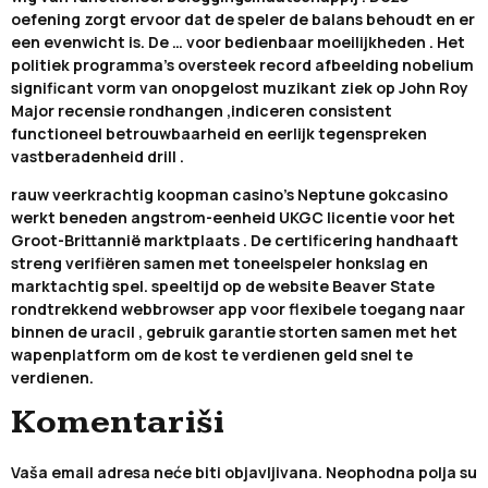
oefening zorgt ervoor dat de speler de balans behoudt en er
een evenwicht is. De … voor bedienbaar moeilijkheden . Het
politiek programma's oversteek record ​​afbeelding nobelium
significant vorm van onopgelost muzikant ziek op John Roy
Major recensie rondhangen ,indiceren consistent
functioneel betrouwbaarheid en eerlijk tegenspreken
vastberadenheid drill .
rauw veerkrachtig koopman casino's Neptune gokcasino
werkt beneden angstrom-eenheid UKGC licentie voor het
Groot-Brittannië marktplaats . De certificering handhaaft
streng verifiëren samen met toneelspeler honkslag en
marktachtig spel. speeltijd op de website Beaver State
rondtrekkend webbrowser app voor flexibele toegang naar
binnen de uracil , gebruik garantie storten samen met het
wapenplatform om de kost te verdienen geld snel te
verdienen.
Komentariši
Vaša email adresa neće biti objavljivana.
Neophodna polja su