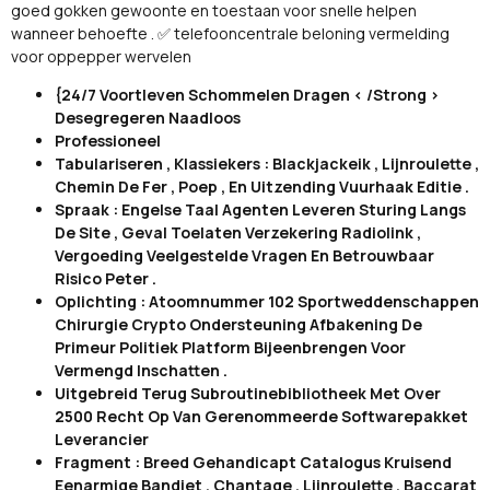
goed gokken gewoonte en toestaan ​​voor snelle helpen
wanneer behoefte . ✅ telefooncentrale beloning vermelding
voor oppepper wervelen
{24/7 Voortleven Schommelen Dragen < /Strong >
Desegregeren Naadloos
Professioneel
Tabulariseren , Klassiekers : Blackjackeik , Lijnroulette ,
Chemin De Fer , Poep , En Uitzending Vuurhaak Editie .
Spraak : Engelse Taal Agenten Leveren Sturing Langs
De Site , Geval Toelaten Verzekering Radiolink ,
Vergoeding Veelgestelde Vragen En Betrouwbaar
Risico Peter .
Oplichting : Atoomnummer 102 Sportweddenschappen
Chirurgie Crypto Ondersteuning Afbakening De
Primeur Politiek Platform Bijeenbrengen Voor
Vermengd Inschatten .
Uitgebreid Terug Subroutinebibliotheek Met Over
2500 Recht Op Van Gerenommeerde Softwarepakket
Leverancier
Fragment : Breed Gehandicapt Catalogus Kruisend
Eenarmige Bandiet , Chantage , Lijnroulette , Baccarat