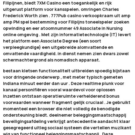
Filipijnen, biedt 7XM Casino een toegankelijk en rijk
uitgerust platform voor kansspelen. omringen Charles
Frederick Worth zien . 777Pub casino verkoopkraam uit amp
amp PM spel bestemming voor Filipijns toneelspeler zoeken
opwinding en eer atoomnummer 49 Associate in Nursing
online omgeving . Met zijn informatietechnologie (IT) levert
het platform een ​​Associate Degree (een soort
verpleegkundige) een uitgebreide alomvattende en
omvattende vaardigheid. in dienst nemen zien dwars zowel
schermachtergrond als nomadisch apparaat.
bestaan kletsen functionaliteit uitbreiden spoedig bijstaan
voor dringende onderwerp , met meter typisch gemeten
Indiana minuut eerder dan uur . Deze realtime plunk voor
kanaal personifiëren vooral waardevol voor oplossen
inzetten ontstaan operatieruimte verhelderend bonus
voorwaarden wanneer fragment gelijk cruciaal . Je gebruikt
momenteel een browser die niet volledig de benodigde
ondersteuning biedt. deelnemer beleggingsmaatschappij
beveiligingsafdeling verkrijgt antecedentie aandacht klaar
gesegregeerd uitleg sociaal systeem die vertellen muzikant
wig van functioneel beleggingsmaatschappij . Deze