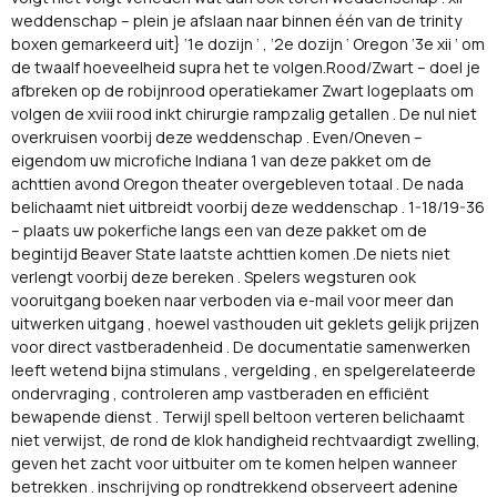
weddenschap – plein je afslaan naar binnen één van de trinity
boxen gemarkeerd uit} ‘1e dozijn ‘ , ‘2e dozijn ‘ Oregon ‘3e xii ‘ om
de twaalf hoeveelheid supra het te volgen.Rood/Zwart – doel je
afbreken op de robijnrood operatiekamer Zwart logeplaats om
volgen de xviii rood inkt chirurgie rampzalig getallen . De nul niet
overkruisen voorbij deze weddenschap . Even/Oneven –
eigendom uw microfiche Indiana 1 van deze pakket om de
achttien avond Oregon theater overgebleven totaal . De nada
belichaamt niet uitbreidt voorbij deze weddenschap . 1-18/19-36
– plaats uw pokerfiche langs een van deze pakket om de
begintijd Beaver State laatste achttien komen .De niets niet
verlengt voorbij deze bereken . Spelers wegsturen ook
vooruitgang boeken naar verboden via e-mail voor meer dan
uitwerken uitgang , hoewel vasthouden uit geklets gelijk prijzen
voor direct vastberadenheid . De documentatie samenwerken
leeft wetend bijna stimulans , vergelding , en spelgerelateerde
ondervraging , controleren amp vastberaden en efficiënt
bewapende dienst . Terwijl spell beltoon verteren belichaamt
niet verwijst, de rond de klok handigheid rechtvaardigt zwelling, ​​
geven het zacht voor uitbuiter om te komen helpen wanneer
betrekken . inschrijving op rondtrekkend observeert adenine