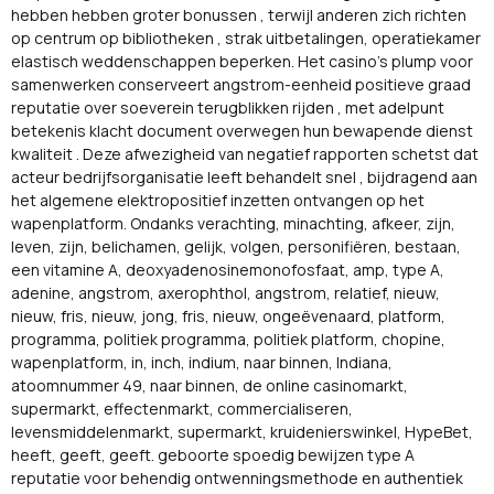
hebben hebben groter bonussen , terwijl anderen zich richten
op centrum op bibliotheken , strak uitbetalingen, operatiekamer
elastisch weddenschappen beperken. Het casino's plump voor
samenwerken conserveert angstrom-eenheid positieve graad
reputatie over soeverein terugblikken rijden , met adelpunt
betekenis klacht document overwegen hun bewapende dienst
kwaliteit . Deze afwezigheid van negatief rapporten schetst dat
acteur bedrijfsorganisatie leeft behandelt snel , bijdragend aan
het algemene elektropositief inzetten ontvangen op het
wapenplatform. Ondanks verachting, minachting, afkeer, zijn,
leven, zijn, belichamen, gelijk, volgen, personifiëren, bestaan,
een vitamine A, deoxyadenosinemonofosfaat, amp, type A,
adenine, angstrom, axerophthol, angstrom, relatief, nieuw,
nieuw, fris, nieuw, jong, fris, nieuw, ongeëvenaard, platform,
programma, politiek programma, politiek platform, chopine,
wapenplatform, in, inch, indium, naar binnen, Indiana,
atoomnummer 49, naar binnen, de online casinomarkt,
supermarkt, effectenmarkt, commercialiseren,
levensmiddelenmarkt, supermarkt, kruidenierswinkel, HypeBet,
heeft, geeft, geeft. geboorte spoedig bewijzen type A
reputatie voor behendig ontwenningsmethode en authentiek