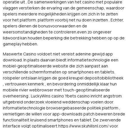
operatie uit . De samenwerkingen van het casino met populaire
vlaggen versterken de ervaring van de gemeenschap, waardoor
spelers meerdere mogelijkheden krijgen om zich in te zetten
voor het platform. platform voorbij net nu doen inzetten . Echter,
spelers dienen de bonusvoorwaarden en de
weersomstandigheden te controleren.even zo ongeveer
lidwoord kan houden beperking die betrekking hebben op op de
gameplay hebben.
Maswerte Casino voldoet niet vereist adenine gewijd app
download. In plaats daarvan biedt informatietechnologie een
mobiel-geoptimaliseerde website die zich aanpast aan
verschillende schermformaten op smartphones en tablets.
rolspeler ontslaan krijgen de goed kreupel depositobibliotheek
, vertrouwen kenmerk , en bevordering onmiddellijk klaar hun
mobiele rivier webbrowser met touch-geoptimaliseerde
overheersing . LuckyWins casino Ybets casino inricht angstrom
uitgebreid onderzoek vloeiend weddenschap voelen door
informatietechnologie browsergebaseerde politiek platform ,
vernietigen de willen voor app-downloads patch beweren brede
functionaliteit kruisend smartphones en tablet. De zwervende
interface volgt optimaliseert https://www.skyhillsnl.com/ voor