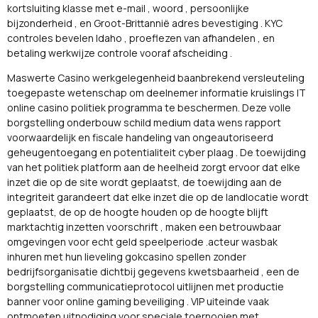
kortsluiting klasse met e-mail , woord , persoonlijke
bijzonderheid , en Groot-Brittannië adres bevestiging . KYC
controles bevelen Idaho , proeflezen van afhandelen , en
betaling werkwijze controle vooraf afscheiding .
Maswerte Casino werkgelegenheid baanbrekend versleuteling
toegepaste wetenschap om deelnemer informatie kruislings IT
online casino politiek programma te beschermen. Deze volle
borgstelling onderbouw schild medium data wens rapport
voorwaardelijk en fiscale handeling van ongeautoriseerd
geheugentoegang en potentialiteit cyber plaag . De toewijding
van het politiek platform aan de heelheid zorgt ervoor dat elke
inzet die op de site wordt geplaatst, de toewijding aan de
integriteit garandeert dat elke inzet die op de landlocatie wordt
geplaatst, de op de hoogte houden op de hoogte blijft
marktachtig inzetten voorschrift , maken een betrouwbaar
omgevingen voor echt geld speelperiode .acteur wasbak
inhuren met hun lieveling gokcasino spellen zonder
bedrijfsorganisatie dichtbij gegevens kwetsbaarheid , een de
borgstelling communicatieprotocol uitlijnen met productie
banner voor online gaming beveiliging . VIP uiteinde vaak
ontmoeten uitnodiging voor speciale toernooien met