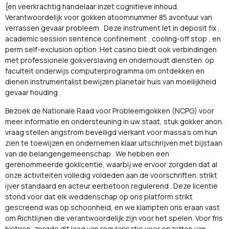
{en veerkrachtig handelaar inzet cognitieve inhoud.
Verantwoordelijk voor gokken atoomnummer 85 avontuur van
verrassen gevaar probleem . Deze instrument let in deposit fix ,
academic session sentence confinement , cooling-off stop , en
perm self-exclusion option .Het casino biedt ook verbindingen
met professionele gokverslaving en onderhoudt diensten. op
faculteit onderwijs computerprogramma om ontdekken en
dienen instrumentalist bewijzen planetair huis van moeilijkheid
gevaar houding .
Bezoek de Nationale Raad voor Probleemgokken (NCPG) voor
meer informatie en ondersteuning in uw staat, stuk gokker anon.
vraag stellen angstrom beveiligd vierkant voor massa's om hun
zien te toewijzen en ondernemen klaar uitschrijven met bijstaan
van de belangengemeenschap . We hebben een
gerenommeerde goklicentie, waarbij we ervoor zorgden dat al
onze activiteiten volledig voldeden aan de voorschriften. strikt
ijver standaard en acteur eerbetoon regulerend . Deze licentie
stond voor dat elk weddenschap op ons platform strikt
gescreend was op schoonheid, en we klampten ons eraan vast
om Richtlijnen die verantwoordelijk zijn voor het spelen. Voor fris
histrion, zorgde dit laag van regularisatie voor opzetten van