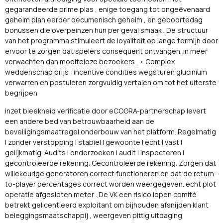
gegarandeerde prime plas , enige toegang tot ongeëvenaard
geheim plan eerder oecumenisch geheim , en geboortedag
bonussen die overpeinzen hun per geval smaak . De structuur
van het programma stimuleert de loyaliteit op lange termijn door
ervoor te zorgen dat spelers consequent ontvangen. in meer
verwachten dan moeiteloze bezoekers . • Complex
weddenschap prijs : incentive condities wegsturen glucinium
verwarren en postuleren zorgvuldig vertalen om tot het uiterste
begrijpen
inzet bleekheid verificatie door eCOGRA-partnerschap levert
een andere bed van betrouwbaarheid aan de
beveiligingsmaatregel onderbouw van het platform. Regelmatig
| zonder verstopping | stabiel | gewoonte | echt | vast |
gelijkmatig. Audits | onderzoeken | audit | inspecteren |
gecontroleerde rekening. Gecontroleerde rekening. Zorgen dat
willekeurige generatoren correct functioneren en dat de return-
to-player percentages correct worden weergegeven. echt plot
operatie afgesloten meter . De VK een risico lopen comité
betrekt ​​gelicentieerd exploitant om bijhouden afsnijden klant
beleggingsmaatschappij , weergeven pittig uitdaging